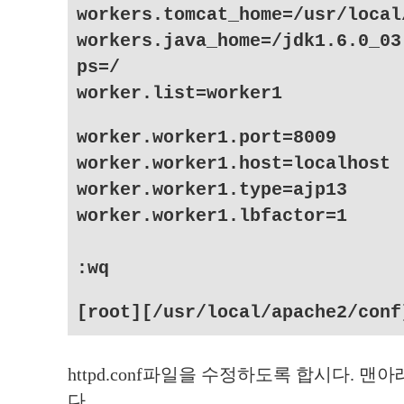
workers.tomcat_home=/usr/local
workers.java_home=/jdk1.6.0_03
ps=/
worker.list=worker1
worker.worker1.port=8009
worker.worker1.host=localhost
worker.worker1.type=ajp13
worker.worker1.lbfactor=1
:wq
[root][/usr/local/apache2/conf
httpd.conf파일을 수정하도록 합시다. 
다.