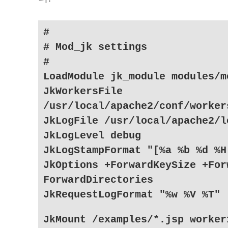
#
# Mod_jk settings
#
LoadModule jk_module modules/m
JkWorkersFile
/usr/local/apache2/conf/worker
JkLogFile /usr/local/apache2/l
JkLogLevel debug
JkLogStampFormat "[%a %b %d %H
JkOptions +ForwardKeySize +For
ForwardDirectories
JkRequestLogFormat "%w %V %T"
JkMount /examples/*.jsp worker