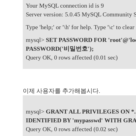
Your MySQL connection id is 9
Server version: 5.0.45 MySQL Community 
Type 'help;' or '\h' for help. Type '\c' to clear
mysql>
SET PASSWORD FOR 'root'@'loca
PASSWORD('비밀번호');
Query OK, 0 rows affected (0.01 sec)
이제 사용자를 추가해봅시다.
mysql>
GRANT ALL PRIVILEGES ON *
IDENTIFIED BY 'mypasswd' WITH GR
Query OK, 0 rows affected (0.02 sec)