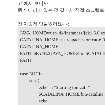
고 해서 보니까
뭔가 에러가 있는 것 같아서 직접 스크립트
전 이렇게 만들었어요-_-;
JAVA_HOME=/usr/jdk/instances/jdk1.6.0;
CATALINA_HOME=/usr/apache-tomcat-6.0.
CATALINA_HOME
PATH=$PATH:$JAVA_HOME/bin:$CATALI
PATH
case "$1" in
start)
echo -n "Starting tomcat: "
$CATALINA_HOME/bin/catalina.sh 
echo