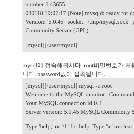
number 0 43655
080118 19:07:17 [Note] mysqld: ready for c
Version: '5.0.45' socket: '/tmp/mysql.sock
Community Server (GPL)
[mysql][/user/mysql]
mysql에 접속해봅시다. root비밀번호가
니다. password없이 접속됩니다.
[mysql][/user/mysql] mysql -u root
Welcome to the MySQL monitor. Commands e
Your MySQL connection id is 1
Server version: 5.0.45 MySQL Community 
Type 'help;' or '\h' for help. Type '\c' to clear