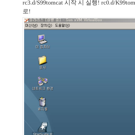
rc3.d/S99tomcat 시작 시 실행! rc0.d/K9
로!