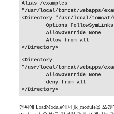
Alias /examples
"/usr/local/tomcat/webapps/exa
<Directory "/usr/local/tomcat/
Options FollowSymLinks
AllowOverride None
Allow from all
</Directory>
<Directory
"/usr/local/tomcat/webapps/exa
AllowOverride None
deny from all
</Directory>
맨위에 LoadModule에서 jk_module을 쓰