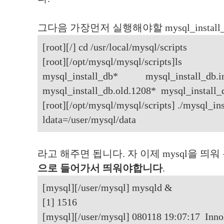
그다음 가장먼저 실행해야할 mysql_instal
[root][/] cd /usr/local/mysql/scripts
[root][/opt/mysql/mysql/scripts]ls
mysql_install_db* mysql_install_
mysql_install_db.old.1208* mysql_install_
[root][/opt/mysql/mysql/scripts] ./mysql_in
ldata=/user/mysql/data
라고 해주면 됩니다. 자 이제 mysql을 띄워
으로 들어가서 띄워야합니다
.
[mysql][/user/mysql] mysqld &
[1] 1516
[mysql][/user/mysql] 080118 19:07:17 Inno