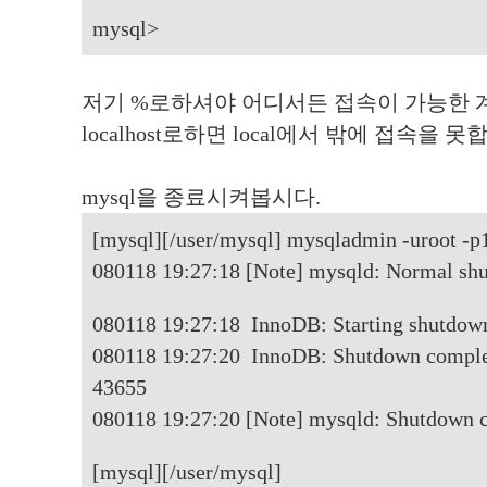
mysql>
저기 %로하셔야 어디서든 접속이 가능한 
localhost로하면 local에서 밖에 접속을 못
mysql을 종료시켜봅시다.
[mysql][/user/mysql] mysqladmin -uroot -
080118 19:27:18 [Note] mysqld: Normal sh
080118 19:27:18 InnoDB: Starting shutdown
080118 19:27:20 InnoDB: Shutdown comple
43655
080118 19:27:20 [Note] mysqld: Shutdown 
[mysql][/user/mysql]