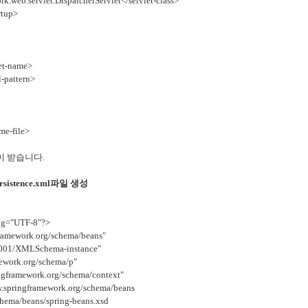
k.web.servlet.DispatcherServlet</servlet-class>
rtup>
et-name>
-pattern>
e-file>
ng이 받습니다.
persistence.xml파일 생성
ing="UTF-8"?>
ramework.org/schema/beans"
2001/XMLSchema-instance"
ework.org/schema/p"
gframework.org/schema/context"
springframework.org/schema/beans
chema/beans/spring-beans.xsd