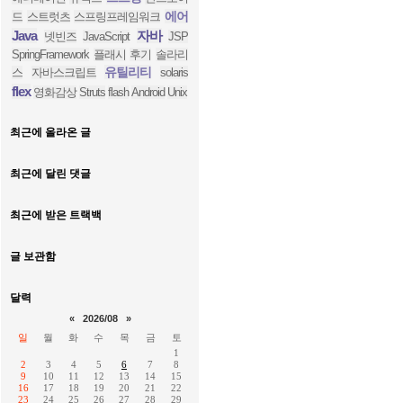
에어
드
스트럿츠
스프링프레임워크
Java
자바
넷빈즈
JavaScript
JSP
SpringFramework
플래시
후기
솔라리
유틸리티
스
자바스크립트
solaris
flex
영화감상
Struts
flash
Android
Unix
최근에 올라온 글
최근에 달린 댓글
최근에 받은 트랙백
글 보관함
달력
«
2026/08
»
일
월
화
수
목
금
토
1
2
3
4
5
6
7
8
9
10
11
12
13
14
15
16
17
18
19
20
21
22
23
24
25
26
27
28
29