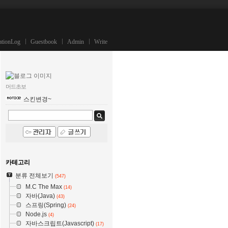
ationLog
Guestbook
Admin
Write
머드초보
스킨변경~
카테고리
분류 전체보기
(547)
M.C The Max
(14)
자바(Java)
(43)
스프링(Spring)
(24)
Node.js
(4)
자바스크립트(Javascript)
(17)