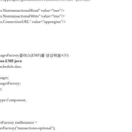
ontransactionalRead" value="true"/>
ntransactionalWrite" value="true"/>
ConnectionURL" value="appengine"/>
nagerFactory클래스(EMF)를 생성해봅시다.
.dao.EMF.java
schedule.dao;
nager;
nagerFactory;
e;
otype.Component;
rFactory emfInstance =
actory("transactions-optional");