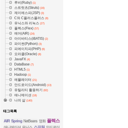
루비(Ruby)
(1)
스트럿츠(Struts)
(16)
제이에스피(JSP)
(3)
C와 C플러스플러스
(8)
유닉스와 리눅스
(27)
플렉스(Flex)
(57)
에어(AIR)
(24)
아이바티스(iBATIS)
(2)
파이썬(Python)
(3)
피에이치피(PHP)
(6)
오라클(Oracle)
(8)
JavaFX
(4)
DataBase
(7)
HTML5
(1)
Hadoop
(1)
에뮬레이터
(21)
안드로이드(Android)
(13)
유틸리티 활용하기
(82)
애니메이션
(18)
나의 삶
(140)
태그목록
플렉스
AIR
Spring
NetBeans
영화
스프링
애니메이션
유닉스
안드로이