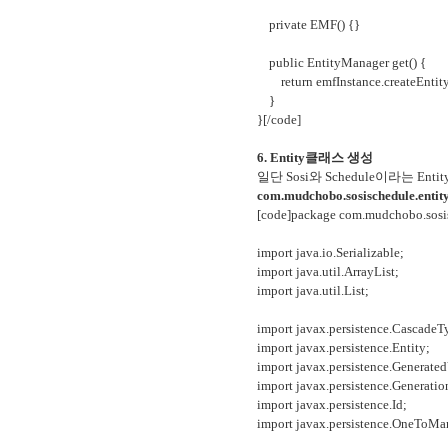
private EMF() {}
public EntityManager get() {
return emfInstance.createEntit
}
}[/code]
6. Entity클래스 생성
일단 Sosi와 Schedule이라는 E
com.mudchobo.sosischedule.entity
[code]package com.mudchobo.sosis
import java.io.Serializable;
import java.util.ArrayList;
import java.util.List;
import javax.persistence.CascadeT
import javax.persistence.Entity;
import javax.persistence.Generate
import javax.persistence.Generati
import javax.persistence.Id;
import javax.persistence.OneToMa