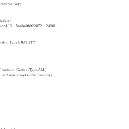
atastore.Key;
izable {
VersionUID = 5448408922872112420L;
rationType.IDENTITY)
cascade=CascadeType.ALL)
ist = new ArrayList<Schedule>();