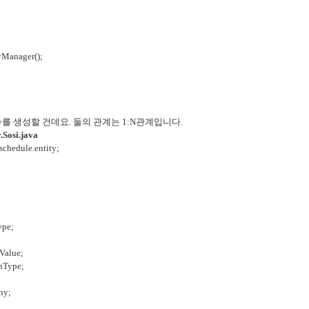
yManager();
ntity를 생성할 건데요. 둘의 관계는 1:N관계입니다.
.Sosi.java
chedule.entity;
ype;
dValue;
onType;
ny;