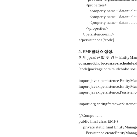
<properties>
<property name="datanucleus.N
<property name="datanucleus.No
<property name="datanucleus.
</properties>
</persistence-unit>
</persistence>[/code]
5. EMF클래스 생성.
이제 jpa접근할 수 있는 EntityMa
com.mudchobo.sosi.sosischedule
[code]package com.mudchobo.sosi
import javax.persistence.EntityMa
import javax.persistence.EntityMa
import javax.persistence.Persistenc
import org.springframework.stere
@Component
public final class EMF {
private static final EntityManage
Persistence.createEntityManagerF