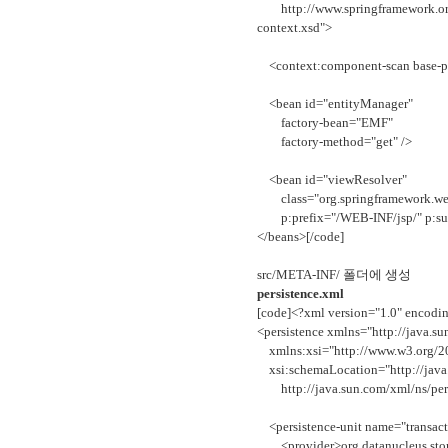
http://www.springframework.org/
context.xsd">
<context:component-scan base-
<bean id="entityManager"
factory-bean="EMF"
factory-method="get" />
<bean id="viewResolver"
class="org.springframework.web.
p:prefix="/WEB-INF/jsp/" p:suff
</beans>[/code]
src/META-INF/ 폴더에 생성
persistence.xml
[code]<?xml version="1.0" encod
<persistence xmlns="http://java.su
xmlns:xsi="http://www.w3.org/
xsi:schemaLocation="http://java.
http://java.sun.com/xml/ns/persi
<persistence-unit name="transact
<provider>org.datanucleus.store.