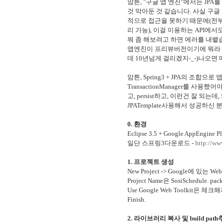
암튼, "구글 앱 엔진"에서는 JP
것 막아둔 것 같습니다. 사실 구글 
적으로 접근을 못하기 때문에(전부
리 가능), 이걸 이용하는 API에
뭐 좀 해보려고 하면 에러를 내뱉
앱엔진이 프리뷰버전이기에 뭐라 따
데 10년넘게 걸리겠지-_-)나오면
암튼, Spring3 + JPA의 조
TransactionManager를 사용
고, persist하고, 이런건 잘 되는
JPATemplate사용해서 성공하신
0. 환경
Eclipse 3.5 + Google AppEngine Pl
일단 스프링3다운로드 -
http://ww
1. 프로젝트 생성
New Project -> Google에 있는 Web 
Project Name은 SosiSchedule. pa
Use Google Web Toolkit
Finish.
2. 라이브러리 복사 및 build pat