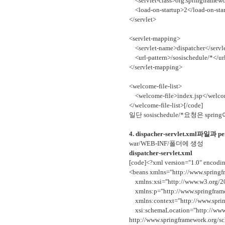
<servlet-class>org.springframewor
<load-on-startup>2</load-on-sta
</servlet>
<servlet-mapping>
<servlet-name>dispatcher</servl
<url-pattern>/sosischedule/*</url
</servlet-mapping>
<welcome-file-list>
<welcome-file>index.jsp</welcom
</welcome-file-list>[/code]
일단 sosischedule/*요청은 spri
4. dispacher-servlet.xml파일과 
war/WEB-INF/폴더에 생성
dispatcher-servlet.xml
[code]<?xml version="1.0" encod
<beans xmlns="http://www.springf
xmlns:xsi="http://www.w3.org/
xmlns:p="http://www.springfram
xmlns:context="http://www.sprin
xsi:schemaLocation="http://www.
http://www.springframework.org/s