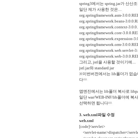
spring3에서는 spring.jar가
일단 제가 사용한 것은....
org.springframework.asm-3.0.0.RE
org.springframework.beans-3.0.0.
org.springframework.context-3.0.
org.springframework.core-3.0.0.R
org.springframework.expression-3
org.springframework.orm-3.0.0.RE
org.springframework.web.servlet-
org.springframework.web-3.0.0.R
그리고, jstl을 사용할 것이기에....
jstl.jar와 standard.jar
※이번버전에서는 lib폴더가 없습니
다^^
앱엔진에서는 lib폴더 복사로 libp
일단 war/WEB-INF/lib폴더에 복사 
선택하면 됩니다^^
3. web.xml파일 수정
web.xml
[code]<servlet>
<servlet-name>dispatcher</servl