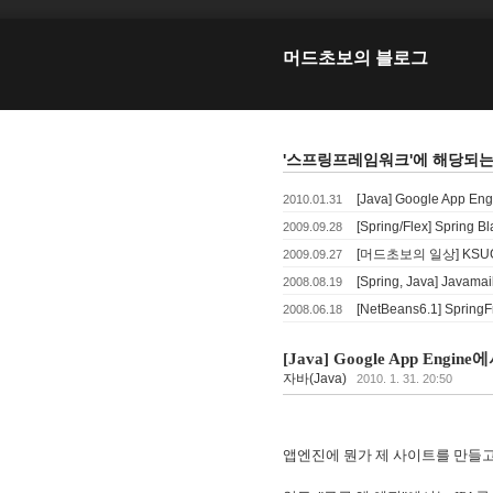
머드초보의 블로그
'스프링프레임워크'에 해당되는 
[Java] Google App
2010.01.31
[Spring/Flex] Sprin
2009.09.28
[머드초보의 일상] KSU
2009.09.27
[Spring, Java] Ja
2008.08.19
[NetBeans6.1] Spri
2008.06.18
[Java] Google App Engi
자바(Java)
2010. 1. 31. 20:50
앱엔진에 뭔가 제 사이트를 만들고