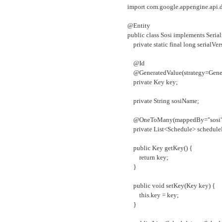
import com.google.appengine.api.d
@Entity
public class Sosi implements Serial
private static final long serial
@Id
@GeneratedValue(strategy=Gene
private Key key;
private String sosiName;
@OneToMany(mappedBy="sosi", 
private List<Schedule> scheduleL
public Key getKey() {
return key;
}
public void setKey(Key key) {
this.key = key;
}