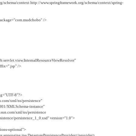
schema/context http://www.springframework.org/schema/context/spring-
package="com.mudchobo" />
servlet.view.InternalResourceViewResolver"
ix=".jsp" />
ing="UTF-8"?>
n.com/xml/ns/persistence"
2001/XMLSchema-instance"
sun.com/xml/ns/persistence
stence/persistence_1_0.xsd" version="1.0">
ions-optional">
appengine.jpa.DatastorePersistenceProvider</provider>