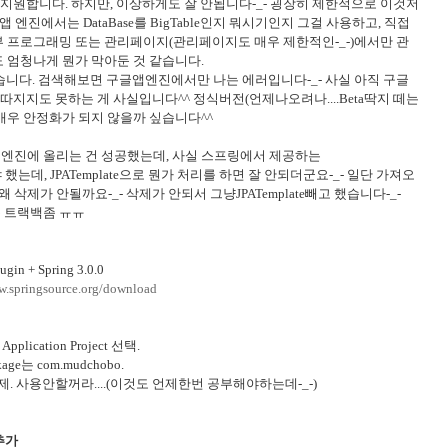
A를 지원합니다. 하지만, 이상하게도 잘 안됩니다-_- 굉장히 제한적으로 이것저
앱 엔진에서는 DataBase를 BigTable인지 뭐시기인지 그걸 사용하고, 직접
 프로그래밍 또는 관리페이지(관리페이지도 매우 제한적인-_-)에서만 관
서도 엄청나게 뭔가 막아둔 것 같습니다.
습니다. 검색해보면 구글앱엔진에서만 나는 에러입니다-_- 사실 아직 구글
지지도 못하는 게 사실입니다^^ 정식버전(언제나오려나....Beta딱지 떼는
 매우 안정화가 되지 않을까 싶습니다^^
합으로 앱엔진에 올리는 건 성공했는데, 사실 스프링에서 제공하는
했어야 했는데, JPATemplate으로 뭔가 처리를 하면 잘 안되더군요-_- 일단 가져오
데, 왜 삭제가 안될까요-_- 삭제가 안되서 그냥JPATemplate빼고 했습니다-_-
 분 트랙백좀 ㅠㅠ
ugin + Spring 3.0.0
w.springsource.org/download
Application Project 선택.
ckage는 com.mudchobo.
은 체크해제. 사용안할꺼라....(이것도 언제한번 공부해야하는데-_-)
h추가