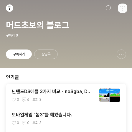
검색하기
티스토리
머드초보의 블로그
구독자
0
구독하기
방명록
신고하기 레이어
열기
인기글
닌텐도DS에뮬 3가지 비교 - no$gba, DeS
muMe, iDeaS
0
6
조회
3
모바일게임 "놈3"를 해봤습니다.
0
0
조회
3