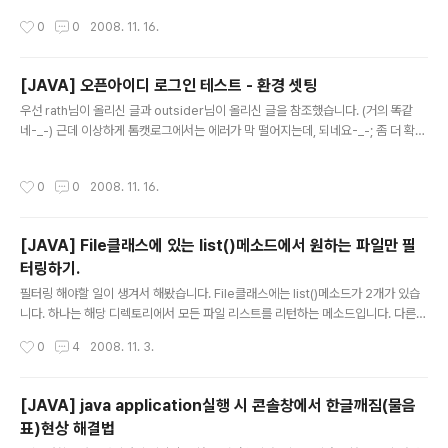
import java.io.IOException; import java.util.List; import javax.servlet.S
작성시간
0
0
2008. 11. 16.
ervletException; import javax.servlet.http.HttpServletRequest; impor
t javax.servlet.http.HttpServletResponse; import org.openid4java.Op
enIDException; i..
[JAVA] 오픈아이디 로그인 테스트 - 환경 셋팅
글 내용
우선 rath님이 올리신 글과 outsider님이 올리신 글을 참조했습니다. (거의 똑같
네-_-) 근데 이상하게 톰캣로그에서는 에러가 막 떨어지는데, 되네요-_-; 좀 더 확인
해봐야겠네요 ㅠ xrath님의 J2EE 환경에서 OpenID 지원 사이트 구축해보기 out
sider님의 http://blog.outsider.ne.kr/164 http://blog.outsider.ne.kr/166
작성시간
0
0
2008. 11. 16.
테스트환경은 TOMCAT6.0.18 + JDK 6u10 + Spring 2.5.6 입니다. 우선 htt
p://code.sxip.com/ 이곳에서 라이브러리를 받습니다. 이클립스를 열어서 프로젝
트를 하나 만듭시다. Dynamic Web Project로 해서 만듭시다. OpenIdTest라
[JAVA] File클래스에 있는 list()메소드에서 원하는 파일만 필
는 프로젝트로 만듭시다. WEB-IN..
터링하기.
글 내용
필터링 해야할 일이 생겨서 해봤습니다. File클래스에는 list()메소드가 2개가 있습
니다. 하나는 해당 디렉토리에서 모든 파일 리스트를 리턴하는 메소드입니다. 다른
하나는 필터링을 할 수 있게 FilenameFilter를 파라메터로 받는 list메소드가 있습
작성시간
0
4
2008. 11. 3.
니다. 두번째 것을 이용해서 원하는 파일을 필터링 할 수 있습니다. FilenameFilter
는 Interface입니다. 그래서 accept메소드를 구현하면 됩니다. 이 메소드에서 tru
e값을 가지게 하는 값만이 String[]으로 반환이 됩니다. [code] import java.io.F
[JAVA] java application실행 시 콘솔창에서 한글깨짐(물음
ile; import java.io.FilenameFilter; public class FileFilterTest { public st
표)현상 해결법
atic void main(..
글 내용