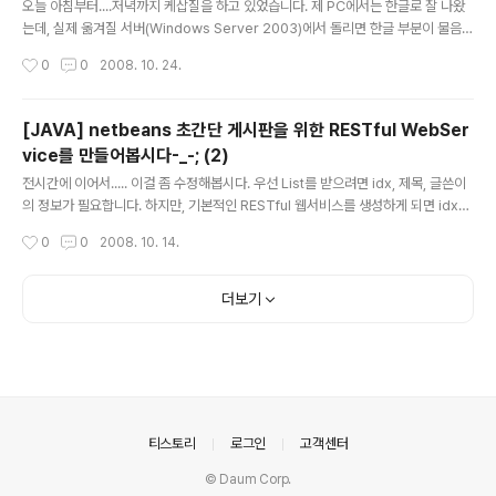
오늘 아침부터....저녁까지 케삽질을 하고 있었습니다. 제 PC에서는 한글로 잘 나왔
는데, 실제 옮겨질 서버(Windows Server 2003)에서 돌리면 한글 부분이 물음표
(???)로 나오는 현상이 있었습니다. 삽질하다 안되서 그 윈도우서버2003에 이클립
작성시간
0
0
2008. 10. 24.
스(Eclipse)를 설치했습니다-_-; 그리고, 소스코드를 옮겨놓으니....디폴트가 CP12
52로 소스코드가 되어있어서 한글이 다 깨져서 보이더군요. 분명 한글윈도우서버2
003인데 이상하더군요. (CP1252는 영문윈도우 코드페이지라는군요). 그래서 강
[JAVA] netbeans 초간단 게시판을 위한 RESTful WebSer
제로 MS949로 바꾸고, 한글로 고쳤습니다. 그리고, 이클립스에서 실행하는 CON
vice를 만들어봅시다-_-; (2)
SOLE창에서는 제대로 나오는 겁니다. 하지만, 그 실행파일로 실행을 하면 그대로
글 내용
한글이 깨집니다-_-; 그래서 생각..
전시간에 이어서..... 이걸 좀 수정해봅시다. 우선 List를 받으려면 idx, 제목, 글쓴이
의 정보가 필요합니다. 하지만, 기본적인 RESTful 웹서비스를 생성하게 되면 idx밖
에 반환하지 않습니다. 이걸 고쳐봅시다. boarddb.converter패키지에 Wsboar
작성시간
0
0
2008. 10. 14.
dsConverter클래스가 있습니다. 클래스 위에 XmlRootElement(name = "ws
boards")라는 것이 붙어있습니다. 그렇습니다. 클래스형태가 바로 애노테이션 하
나로 xml이 되버립니다-_-;(동작원리는 잘 모르겠네요-_-) 현재 데이터를 이런 식
더보기
으로 반환합니다. [code] 33 [/code] 여기에 subject와 writer를 추가해봅시다.
wsboardRef쪽에다가 추가를 해야하니, WsboardRefConve..
의안내
티스토리
로그인
고객센터
© Daum Corp.