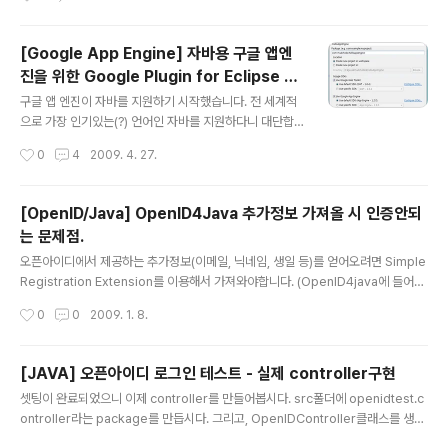
[code] DROP TABLE ..
age.getHeight(null); System.out.println("width = " + w..
[Google App Engine] 자바용 구글 앱엔
진을 위한 Google Plugin for Eclipse 설
글 내용
치후기.
구글 앱 엔진이 자바를 지원하기 시작했습니다. 전 세계적
으로 가장 인기있는(?) 언어인 자바를 지원하다니 대단합
니다-_-(사실...파이썬 보다 자바나 PHP를 먼저 지원했어
작성시간
0
4
2009. 4. 27.
야 했을 것 같은데-_- 그때 얘기를 들어보니 앱엔진 담당하
는 사람이 파이썬 전문가라는 얘기를 들은 것 같군요-_-)
거기에 더 대단한 것은 파이썬 같은 경우에는 툴 같은 것이
[OpenID/Java] OpenID4Java 추가정보 가져올 시 인증안되
없었는데, 이번엔 이클립스를 이용한 툴까지 제공해줍니
는 문제점.
다. 구글플러그인인데요. App Engine JAVA SDK랑 덤
글 내용
으로 Web Toolkit SDK까지 깔아주는군요. 게다가 구글
오픈아이디에서 제공하는 추가정보(이메일, 닉네임, 생일 등)를 얻어오려면 Simple
앱엔진에 쉽게 배포까지 할 수 있습니다. 이클립스 설치주
Registration Extension를 이용해서 가져와야합니다. (OpenID4java에 들어있
소 : http://dl.google.com/eclipse/plugin/3.4 (3.3
는 Servlet예제를 보면 Attribute Exchange로 하는데, 이걸로 하면 안되더군요-
작성시간
0
0
2009. 1. 8.
버전은 뒤에 3.3-_-) 참조문서 : h..
_-; 그래서 Outsider님의 블로그의 글을 참조를 했습니다. http://blog.outsider.
ne.kr/170 만약 myid.net에 한글 닉네임이 있는 경우에는 가져올 때 URL을 통해
서 가져오는데요. URL이 UTF-8로 되어있고, encodeURI해서 오는데, 이것을 제
[JAVA] 오픈아이디 로그인 테스트 - 실제 controller구현
대로 decode를 못해줘서 인증에 실패를 하더군요. 가져올 때 [code]Parameter
글 내용
셋팅이 완료되었으니 이제 controller를 만들어봅시다. src폴더에 openidtest.c
List response = new ParameterL..
ontroller라는 package를 만듭시다. 그리고, OpenIDController클래스를 생성
합니다. OpendIDController.java [code] package openidtest.controller;