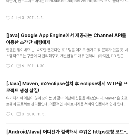
하는데, 안드로이드에서는 com.sun.net.httpserver.HttpServer 이 클래스가
스..
없네요ㅠㅠ 필요 없을 것 같아서 뺀 듯ㅠㅠ 전에 찾았던 소스도 다시 못찾겠고.....선
호한테 물어봐야겠네.... 암튼 초간단 서버 구축 클래스가 있었네요. import java.io.
작성시간
4
3
2011. 2. 2.
IOException; import java.net.InetSocketAddress; import java.util.con
current.Executors; import com.sun.net.httpserver.HttpServer; public
class Test { public static void main(String[] args) throws..
[java] Google App Engine에서 제공하는 Channel API를
이용한 초간단 채팅예제
글 내용
앱엔진 짱이네요-_- 속도만 빨랐다면 호스팅을 여기로 옮겨도 뭐 문제가 없을 듯. 시
스템적으로는 구글이 다 관리해주고, 개발환경도 매우 편하니...(하지만, DB 접근이
방식이 틀려서 힘든면도 있지만ㅠ) pc랑 android랑 뭔가 싱크맺는 뭐 그런거 만드
작성시간
0
6
2011. 1. 30.
려다보니 여기까지 와버렸네요-_- 이걸 통해서 하면 좋을 것 같아서^^ 암튼, Chann
el API를 제공하는데, 원하는 채널을 생성해서 그곳 페이지로 접속한 사용자들끼리
메세지를 주고 받을 수 있게 됩니다. 앱엔진 채널부분 문서입니다. http://code.go
[Java] Maven, m2eclipse설치 후 eclipse에서 WTP용 프
ogle.com/intl/ko-KR/appengine/docs/java/channel/ 보면 JavaAPI랑 Ja
로젝트 생성 삽질!
vascriptAPI 두개 있는데, 클래스도 몇 개 없습니다. Java에서는 Ch..
글 내용
여기저기 메이븐이 많이 쓰이는 것 같아 이참에 삽질을 해봤습니다. Maven은 소프
트웨어 프로젝트 관리툴인데, 의존적인 라이브러리를 서버와 연동해서 쉽게 업데이
트를 해주며, 컴파일 및 배포 과정을 최소화하며 자동으로 테스트를 할 수 있게 도와
작성시간
0
0
2010. 11. 5.
주는 뭐 그런 툴인 듯 합니다. 한마디로 나름 그냥 편하려고 만든거라는거-_- 라이브
러리를 수동으로 복사해서 lib폴더에 쳐넣는 행위를 막고 자동으로 라이브러리를 업
데이트할 수 있게 해주는 것만해도 큰 장점인 것 같습니다. 1. Maven 다운로드 및
[Android/Java] 어디선가 검색해서 주워온 https요청 코드-_
설치 http://maven.apache.org/download.html 여기서 최신버전인 3.0을 받