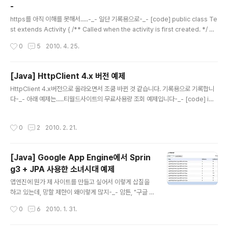
-
아서 압축해제 환경변수 Path에 maven디렉토리/bin폴더를 걸어두셔야 어디서든
글 내용
mvn을 때릴 수 있기에 추가! ..
https를 아직 이해를 못해서.....-_- 일단 기록용으로-_- [code] public class Te
st extends Activity { /** Called when the activity is first created. */ @
Override public void onCreate(Bundle savedInstanceState) { super.o
작성시간
0
5
2010. 4. 25.
nCreate(savedInstanceState); setContentView(R.layout.main); String
Builder content = new StringBuilder(); try { String data = "userid=???&
password=???"; URL url = new URL("https://url~~"); HttpURLConn..
[Java] HttpClient 4.x 버전 예제
글 내용
HttpClient 4.x버전으로 올라오면서 조쿰 바뀐 것 같습니다. 기록용으로 기록합니
다-_- 아래 예제는.....티월드사이트의 무료사용량 조회 예제입니다-_- [code] im
port java.net.URI; import java.util.ArrayList; import java.util.List; import
org.apache.http.Header; import org.apache.http.HttpResponse; imp
작성시간
0
2
2010. 2. 21.
ort org.apache.http.NameValuePair; import org.apache.http.client.Htt
pClient; import org.apache.http.client.ResponseHandler; import org.
apache.http.client.ent..
[Java] Google App Engine에서 Sprin
g3 + JPA 사용한 소녀시대 예제
글 내용
앱엔진에 뭔가 제 사이트를 만들고 싶어서 이렇게 삽질을
하고 있는데, 망할 제한이 왜이렇게 많지-_- 암튼, "구글 앱
엔진"에서는 JPA를 지원합니다. 하지만, 이상하게도 잘 안
작성시간
0
6
2010. 1. 31.
됩니다-_- 굉장히 제한적으로 이것저것 막아둔 것 같습니
다. 사실 구글 앱 엔진에서는 DataBase를 BigTable인지