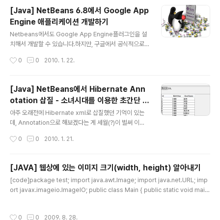
뭐시기인지 그걸 사용하고, 직접적으로 접근을 못하기 때
[Java] NetBeans 6.8에서 Google App
문에(전부 프로그래밍 또는 관리페이지(관리페이지도 매우
Engine 애플리케이션 개발하기
제한적인-_-)에서만 관리 가능), 이걸 이용하는 API에서도
글 내용
엄청나게 뭔가 막아둔 것 같습니다. 뭐 좀 해보려고 하면 에
Netbeans에서도 Google App Engine플러그인을 설
러를 내뱉습니다. 검색해보면 구글앱엔진에서만 나는 에러
치해서 개발할 수 있습니다.하지만, 구글에서 공식적으로
입니다-_- 사실 아직 구글앱엔진이 프리뷰버전이기에 뭐
제공하는 플러그인이 아니라 누가 만든 것 같네요. 이곳에
작성시간
0
0
2010. 1. 22.
라 따지지도 못하는 게 사실입니다^^ 정식버전(언제나오려
서 보고 설치 및 샘플을 실행할 수 있습니다.http://rocky.
나....Beta..
developerblogs.com/tutorials/getting-started-
google-app-engine-netbeans/ 아.....이건 상관없는
[Java] NetBeans에서 Hibernate Ann
그림이지만, 그림을 보면 볼수록 왠지 슬퍼지는데요. 오늘
otation 삽질 - 소녀시대를 이용한 초간단 예
권순선님 미투데이에서 발견했습니다-_- 암튼 대충 따라
글 내용
제-_-
해보면... 1. 플러그인 설치Tools -> Plugins -> Setting
아주 오래전에 Hibernate xml로 삽질했던 기억이 있는
s -> Add -> Name에 App Engine이라고 하고, URL
데, Annotation으로 해보겠다는 게 세월(?)이 벌써 이렇
에 아래 주소를 입력http://kenai.com/pr..
게 흘렀군요. 하이버네이트는 셋팅이 참 어렵군요. 책을 보
작성시간
0
0
2010. 1. 21.
면 그냥 hibernate함수를 이용해서 어떻게 이용하는지,
하이버네이트의 특성이 주로 나와있는데, 셋팅에 대한 삽
질은 좀 자세하지 않은 듯(내가 못본 것일 수도 있음-_-) N
[JAVA] 웹상에 있는 이미지 크기(width, height) 알아내기
etBeans 6.8에서 삽질했습니다.넷빈즈다운로드 : htt
글 내용
[code]package test; import java.awt.Image; import java.net.URL; imp
p://netbeans.org/downloads/index.html 일단 소녀
ort javax.imageio.ImageIO; public class Main { public static void main
시대 테이블만 하나 만들어 놓읍시다. 테이블은 sosi랑 sc
(String[] args) { // TODO Auto-generated method stub try { URL url =
hedule 2개가 1:N의 관계형태로 만드려고 합니다. (DB
new URL("http://wstatic.naver.com/w9/lg_naver_v3.gif"); Image imag
쪽에 취약해서 맞는지 모르겠네-_- 뭐 다취약하지만-_-)
작성시간
0
0
2009. 8. 28.
e = ImageIO.read(url); int width = image.getWidth(null); int height = im