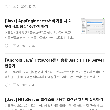
되어있어서 더 알아보기 쉽게 되어있습니다. build.gradl
화로.....이루어져있습니다....ㄷㄷ Client는 Cavans로 만
작성시간
1
2
2011. 12. 7.
ebuildscript { repositor..
들었는데, IE계열에서 전혀 동작하지 않네요. IE9에서도 안
되네요ㅠ 그리고 Android계열 브라우저에도 잘 안되는
듯 합니다. 되는 곳은 iPhone계열 밖에 없네요ㅠ 아이폰
[Java] AppEngine test서버 가동 시 외
이랑은 같이 게임을 하실 수 있을겁니다^^ 뭐 그냥 Chann
부에서도 접속가능하게 하기
elAPI 공부하는데에 전혀 무리 없이 보실 수 있을 것 같습
글 내용
니다. 물론 공식사이트에 있는 Tic-Tac-Toc 예제가 더
이클립스에서 앱엔진플러그인으로 설치한 다음에 프로젝
심플하고 보기 쉬운 예제입니다ㅠ http://code.google.
트를 만들고 테스트서버를 가동하면 해당PC로컬에서 밖
com/p/java-channel-tic-tac-toe/ 그래도 그 외에 방
에 접속이 안됩니다. 제가 모바일페이지를 만들고 있어서
작성시간
1
0
2011. 2. 6.
개념을 넣어..
폰에서도 테스트해보려고 열었더니 접속이 되지 않았습니
다. netstat -an을 때려보면 127.0.0.1의 8888포트로
접속을 연것을 볼 수 있습니다. 그렇다는 건 로컬에서밖에
[Android Java] HttpCore를 이용한 Basic HTTP Server
접속이 안된다는 것이죠. 그래서 테스트할 땐 로컬에서 밖
만들기
에 안되나....라고 검색해보니 역시나 방법이 있네요. App
글 내용
Engine에서 The Java Development Server를 보면
아오...생각해보니까 안되는건데, 삽질하고 있었긔ㅠㅠ 안드로이드폰에서 서버를 구
실행 시 옵션을 제공하는데요. http://code.google.co
축하면 일단 3G에서는 외부에서 접속을 할 수 없어요. 안드로이드폰 웹브라우저에
m/intl/ko-KR/appengine/docs/java/tools/devser
서만 접속할 수 있어요~ 그래서 WI-FI모드에서만 가능하네요. WI-FI모드에서도 같
작성시간
1
5
2011. 2. 4.
ver.html--address=....
은 망에 있어야지 가능하죠~ 음....어차피 내가 만드려고 하는 것은 파일교환하는 거
라서 뭐 WI-FI모드에서만 써도 될 듯... 일단 잡소리고-_- Android에는 HttpClien
t와 HttpCore가 내장탑재되어있습니다. 이걸 이용하면 간단한 웹서버를 만들 수 있
[Java] HttpServer 클래스를 이용한 초간단 웹서버 실행하기
지요. 예제는 아래사이트에서... http://hc.apache.org/httpcomponents-core
글 내용
기록용~! 아오.....안드로이드에다가 웹서버를 올려서 뭔가를 하려는 걸 구현하려고
-ga/examples.html 확인할 수 있는데, 이상한 게 이거 그대로 쓰려고 하면 클래