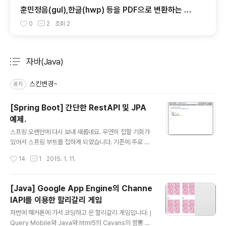
훈민정음(gul),한글(hwp) 등을 PDF으로 변환하는 프
로그램 ezPDF Builder2006!
0
2
조회
2
자바(Java)
분류 전체보기
주요 글 목록
스킨변경~
공지
[Spring Boot] 간단한 RestAPI 및 JPA
예제.
글 내용
스프링 오랜만에 다시 보내 새롭네요. 우연히 접할 기회가
있어서 스프링 부트를 접하게 되었습니다. 기존에 주로 회
사에서는 php, ruby on rails, javascript 등 스크립트
작성시간
14
1
2015. 1. 11.
언어를 해오다 보니 꽤나 쉽지 않네요. 뭐 이걸로 프로젝트
를 한 번 하면 금방 배우겠죠. 루비 같은 경우도 작년까지
전혀 몰랐는데, 프로젝트를 하다보니 점점 알게 되더라구
[Java] Google App Engine의 Channe
요. 1. 셋팅이걸 하면서 gradle이라는 것을 알게 되었는데,
lAPI를 이용한 할리갈리 게임
보니까 maven 같은 것인데, 확실히 maven보단 설정 문
글 내용
법이 더욱 깔끔하고 좋네요. maven에서는 xml 지옥이라
저번에 해커톤에 가서 코딩하고 온 할리갈리 게임입니다. j
알아보기 힘들었는데, gradle은 그냥 스크립트 형식으로
Query Mobile와 Java와 html5의 Cavans의 짬뽕 조