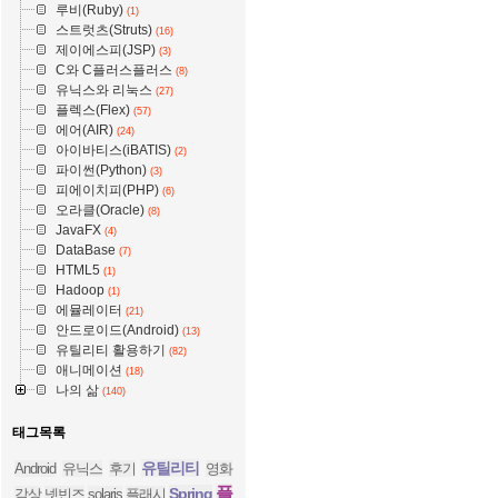
루비(Ruby)
(1)
스트럿츠(Struts)
(16)
제이에스피(JSP)
(3)
C와 C플러스플러스
(8)
유닉스와 리눅스
(27)
플렉스(Flex)
(57)
에어(AIR)
(24)
아이바티스(iBATIS)
(2)
파이썬(Python)
(3)
피에이치피(PHP)
(6)
오라클(Oracle)
(8)
JavaFX
(4)
DataBase
(7)
HTML5
(1)
Hadoop
(1)
에뮬레이터
(21)
안드로이드(Android)
(13)
유틸리티 활용하기
(82)
애니메이션
(18)
나의 삶
(140)
태그목록
유틸리티
Android
유닉스
후기
영화
플
Spring
감상
넷빈즈
solaris
플래시