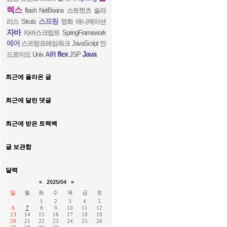
렉스
flash
NetBeans
스트럿츠
솔라
스프링
리스
Struts
영화
애니메이션
자바
자바스크립트
SpringFramework
에어
스프링프레임워크
JavaScript
안
flex
Java
AIR
드로이드
Unix
JSP
최근에 올라온 글
최근에 달린 댓글
최근에 받은 트랙백
글 보관함
달력
«
2025/04
»
일
월
화
수
목
금
토
1
2
3
4
5
6
7
8
9
10
11
12
13
14
15
16
17
18
19
20
21
22
23
24
25
26