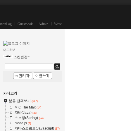
ationLog
Guestbook
Admin
Write
머드초보
스킨변경~
카테고리
분류 전체보기
(547)
M.C The Max
(14)
자바(Java)
(43)
스프링(Spring)
(24)
Node.js
(4)
자바스크립트(Javascript)
(17)