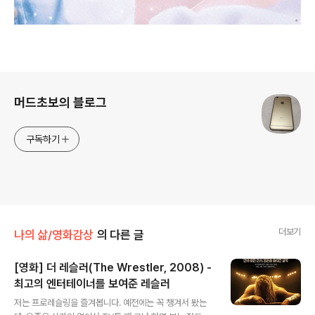
로그 정보
머드초보의 블로그
구독하기
더보기
나의 삶/영화감상
의 다른 글
[영화] 더 레슬러(The Wrestler, 2008) -
최고의 엔터테이너를 보여준 레슬러
글 내용
저는 프로레슬링을 즐겨봅니다. 예전에는 꼭 챙겨서 봤는