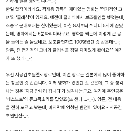
기하게 일본 영화입니다-_-;
한일 합작이라네요. 곽재용 감독의 재미있는 영화는 '엽기적인 그
녀'와 '클래식'이 있지요. 예전에 클래식에서 보조출연을 했었는데,
조승우 군대보내는 신이였는데, 아침 8시부터 찍더니 5시에 끝났
는데, 영화에서는 5분짜리더라구요. 영화를 찍는데 이렇게 큰 공
을 들이는 줄 몰랐네요. 보조출연자도 100명됐던 것 같은데-_-;
암튼, 전 엽기적인 그녀와 클래식을 정말 재미있게 봤어요^^ 얘기
가 또 샜네-_-;
우선 시공간초월멜로장르인데, 이런 장르는 일본에서 많이 좋아하
는 장르인 것 같습니다. 여러 영화가 있었던 것 같은데, 그 중 생각
나는 것은 '지금 만나러 갑니다'가 생각나는군요. 여기에 주인공은
'데스노트'의 류크목소리를 맡았죠(또 샌다....-_-). 암튼, 전 내용
을 전혀 모르고 봤는데, 마지막에 엄청난 반전이 있어요~ 시공간
초월반전-_-;