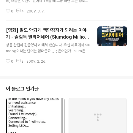
데, 요즘은 시간이 없어서 TV틀 때 그냥 하면 보는 정도입
니다. 그래도 www.wrestlebank.com에서 정보를 접하
0
4
2009. 3. 7.
죠^^ 저는 제프하디의 팬입니다만, 데뷔 10여년만에 처음
으로 WWE챔피언에 등극했죠. 아마겟돈에서^^ 하지만, 로
얄럼블에서 바로 뺏기는-_-; 이제 좀 있으면 레슬매니아할
[영화] 말도 안되게 백만장자가 되려는 이야
시기가 오는군요-_-; 또 이야기가 샜군요. 줄거리 신이 내
린 연기, 영혼을 울리는 걸작 오직 링에서만이 나를 느낄 수
기 - 슬럼독 밀리어네어 (Slumdog Milliona
글 내용
있다 사랑, 고통, 그리고 영광까지도...현 란한 테크닉과 무
ire, 2008)
상을 완전히 휩쓸었다고 해서 봤습니다. 우선 제목에서 Slu
대 매너로 80년대를 주름잡은 최고의 스타 레슬러 ‘랜디
mdog이라는 단어는 없더군요-_-; 은어인가...slum은 빈
“더 램” 로빈슨’(미키 루크). 20년이 지난 지금, 심장이상
민가라는 뜻이고 dog는 개니까...뭐 그리 좋은 단어는 아
을 이유로 평생의 꿈과 열정을 쏟아냈던 링을 떠나 식료품
0
2
2009. 2. 26.
닌 듯 합니다. millionaire는 백만장자라는 뜻이군요. 네이
상점..
버에서 장르가 멜로/애정/로맨스, 코미디, 드라마라고 되있
네요. 그래서 저는 뭐 단순한 미국식 코미디 멜로라고 생각
했습니다. 하지만, 제 예상이 빗나갔네요-_-; 전혀 정보도
없이 본거라... 보니까 미국영화도 아닌 것 같네요. 제작은
이 블로그 인기글
영국에서 하고, 인도배우를 쓴 경우인 듯 합니다. 줄거리 빈
민가 출신의 18살 고아 자말은 거액의 상금이 걸려있는 ‘누
가 백만장자가 되고 싶은가’라는 최고 인기 퀴즈쇼에 참가
한다. 처음 모두에게 무시당하던 자말은 예상을 깨고 최종..