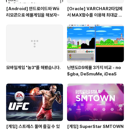
[Android] 안드로이드와 Wii
[Oracle] VARCHAR2타입에
리모콘으로 에뮬게임을 해보자~
서 MAX함수를 이용해 최대값 뽑
아보자-_-;
모바일게임 "놈3"를 해봤습니다.
닌텐도DS에뮬 3가지 비교 - no
$gba, DeSmuMe, iDeaS
[게임] 스트레스 풀며 즐길 수 있
[게임] SuperStar SMTOWN