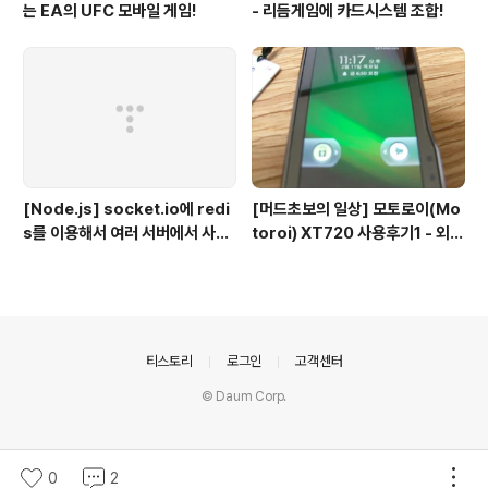
는 EA의 UFC 모바일 게임!
- 리듬게임에 카드시스템 조합!
[Node.js] socket.io에 redi
[머드초보의 일상] 모토로이(Mo
s를 이용해서 여러 서버에서 사용
toroi) XT720 사용후기1 - 외형
하기
편
의안내
티스토리
로그인
고객센터
© Daum Corp.
0
2