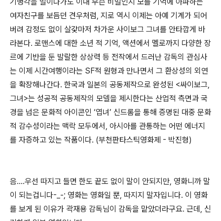
기행각을 벌이다가도 이내 무슨 비밀인지 모를 기억에 아파하는
여자친구를 보듬던 견우처럼, 지로 역시 이제는 아예 기계가 되어
버려 감정도 없이 살갗마저 차가운 사이보그 그녀를 안타깝게 바
라본다. 로맨스에 대한 소년 적 기억, 액션에서 멜로까지 다양한 장
르에 기반을 둔 발랄한 상상력 등 전작에서 드러난 감독의 관심사
는 이제 시간여행이라는 SF적 원형과 만나면서 그 환상성의 외연
을 확장해나간다. 한국과 일본의 공동제작으로 완성된 <싸이보그,
그녀>는 성공적 공동제작의 모델을 제시한다는 산업적 측면과 국
경을 넘은 문화적 아이콘인 ‘엽녀’ 신드롬을 통해 증명된 대중 문화
적 감수성이라는 맥락 모두에서, 아시아를 관통하는 어떤 에너지
를 자증하고 있는 작품이다. (부천판타스틱영화제 - 박진형)
음....우선 따지고 들면 한도 끝도 없이 말이 안되지만, 영화니까 말
이 되는겁니다-_-; 영화는 영화일 뿐, 따지지 말자입니다. 이 영화
를 보게 된 이유가 곽재용 감독님이 감독을 맡았더라구요. 근데, 신