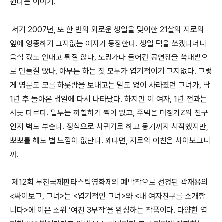
뀐다는 이야기.
서기 2007년, 또 한 번의 외로운 생일을 맞이한 21살의 지로의
앞에 엉뚱하기 그지없는 여자가 등장한다. 생일 턱을 쏘겠다더니
음식 값도 안내고 튀질 않나, 도망가다 들어간 공연장을 쑥대밭으
로 만들질 않나, 아무튼 하는 짓 모두가 엽기적이기 그지없다. 그렇
게 영문도 모를 하룻밤을 보내고는 말도 없이 사라졌던 그녀가, 딱
1년 후 돌아온 생일에 다시 나타났다. 하지만 이 여자, 1년 전과는
사뭇 다르다. 말투는 까칠하기 짝이 없고, 주먹은 마징가Z의 친구
인지 벽도 부순다. 정식으로 사귀기로 하고 동거까지 시작했지만,
뽀뽀를 해도 별 느낌이 없단다. 왜냐면, 지로의 여친은 사이보그니
까.
제12회 부천국제판타스틱영화제의 폐막작으로 선정된 곽재용의
<싸이보그, 그녀>는 <엽기적인 그녀>와 <내 여자친구를 소개합
니다>에 이은 소위 ‘여친 3부작’을 완성하는 작품이다. 다양한 엽