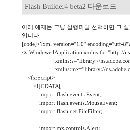
Flash Builder4 beta2 다운로드
아래 예제는 그냥 실행파일 선택하면 그 
입니다.
[code]<?xml version="1.0" encoding="utf-8"
<s:WindowedApplication xmlns:fx="http://
xmlns:s="library://ns.adobe.com/f
xmlns:mx="library://ns.adobe.com
<fx:Script>
<![CDATA[
import flash.events.Event;
import flash.events.MouseEvent;
import flash.net.FileFilter;
import mx.controls.Alert;