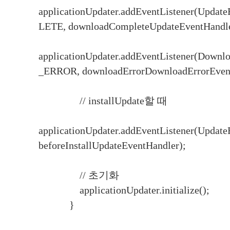
applicationUpdater.addEventListener(U
LETE, downloadCompleteUpdateEventHandle
applicationUpdater.addEventListener(Do
_ERROR, downloadErrorDownloadErrorEvent
// installUpdate할 때
applicationUpdater.addEventListener(Upd
beforeInstallUpdateEventHandler);
// 초기화
applicationUpdater.initialize();
}