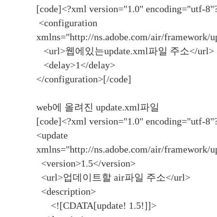
[code]<?xml version="1.0" encoding="utf-8"
<configuration
xmlns="http://ns.adobe.com/air/framework/up
<url>웹에있는update.xml파일 주소</url>
<delay>1</delay>
</configuration>[/code]
web에 올려진 update.xml파일
[code]<?xml version="1.0" encoding="utf-8"
<update
xmlns="http://ns.adobe.com/air/framework/up
<version>1.5</version>
<url>업데이트할 air파일 주소</url>
<description>
<![CDATA[update! 1.5!]]>