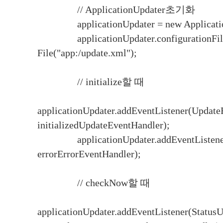
// ApplicationUpdater초기화
applicationUpdater = new Application
applicationUpdater.configurationFil
File("app:/update.xml");
// initialize할 때
applicationUpdater.addEventListener(Updat
initializedUpdateEventHandler);
applicationUpdater.addEventListener
errorErrorEventHandler);
// checkNow할 때
applicationUpdater.addEventListener(Stat