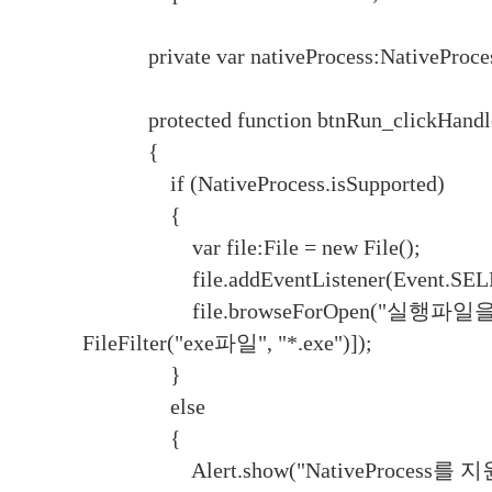
private var nativeProcess:NativeProce
protected function btnRun_clickHandler
{
if (NativeProcess.isSupported)
{
var file:File = new File();
file.addEventListener(Event.SELECT,
file.browseForOpen("실행파일을 
FileFilter("exe파일", "*.exe")]);
}
else
{
Alert.show("NativeProce