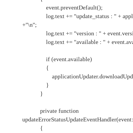
event.preventDefault();
log.text += "update_status : " + applic
+"\n";
log.text += "version : " + event.versio
log.text += "available : " + event.avail
if (event.available)
{
applicationUpdater.downloadUpdat
}
}
private function
updateErrorStatusUpdateEventHandler(event
{