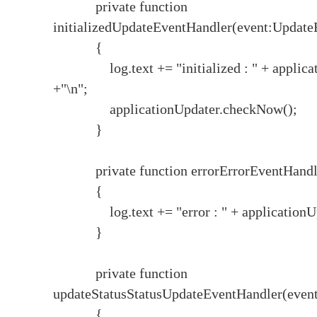
private function
initializedUpdateEventHandler(event:Update
{
log.text += "initialized : " + applicati
+"\n";
applicationUpdater.checkNow();
}
private function errorErrorEventHandler
{
log.text += "error : " + applicationUpda
}
private function
updateStatusStatusUpdateEventHandler(event
{