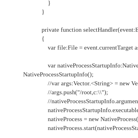
}
}
private function selectHandler(event:E
{
var file:File = event.currentTarget as
var nativeProcessStartupInfo:NativePr
NativeProcessStartupInfo();
//var args:Vector.<String> = new Vect
//args.push("/root,c:\\");
//nativeProcessStartupInfo.arguments
nativeProcessStartupInfo.executable =
nativeProcess = new NativeProcess(
nativeProcess.start(nativeProcessStar