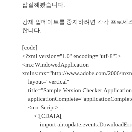
삽질해봤습니다.
강제 업데이트를 중지하려면 각각 프로세스별
합니다.
[code]
<?xml version="1.0" encoding="utf-8"?>
<mx:WindowedApplication
xmlns:mx="http://www.adobe.com/2006/mx
layout="vertical"
title="Sample Version Checker Application
applicationComplete="applicationComplet
<mx:Script>
<![CDATA[
import air.update.events.DownloadErro