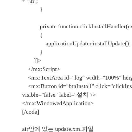
+ "\n";
}
private function clickInstallHandler(ev
{
applicationUpdater.installUpdate();
}
]]>
</mx:Script>
<mx:TextArea id="log" width="100%" hei
<mx:Button id="btnInstall" click="clickIns
visible="false" label="설치"/>
</mx:WindowedApplication>
[/code]
air안에 있는 update.xml파일