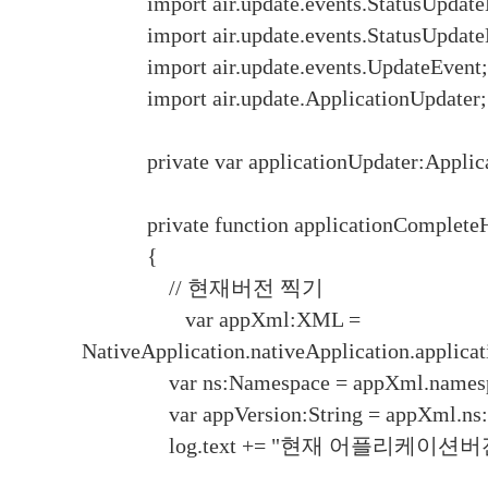
import air.update.events.StatusUpdateE
import air.update.events.StatusUpdate
import air.update.events.UpdateEvent;
import air.update.ApplicationUpdater;
private var applicationUpdater:Applica
private function applicationCompleteHa
{
// 현재버전 찍기
var appXml:XML =
NativeApplication.nativeApplication.applicat
var ns:Namespace = appXml.namespa
var appVersion:String = appXml.ns::v
log.text += "현재 어플리케이션버전 : " + 