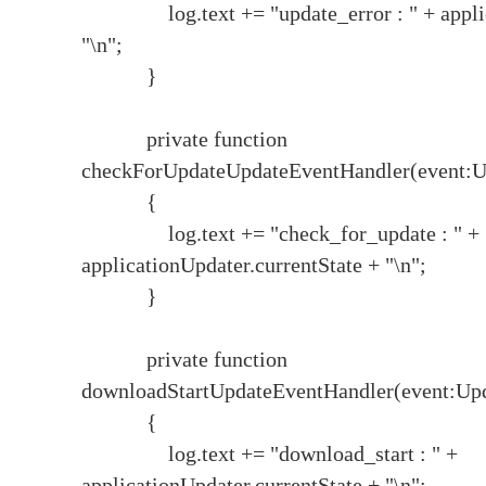
log.text += "update_error : " + applicat
"\n";
}
private function
checkForUpdateUpdateEventHandler(event:U
{
log.text += "check_for_update : " +
applicationUpdater.currentState + "\n";
}
private function
downloadStartUpdateEventHandler(event:Upd
{
log.text += "download_start : " +
applicationUpdater.currentState + "\n";