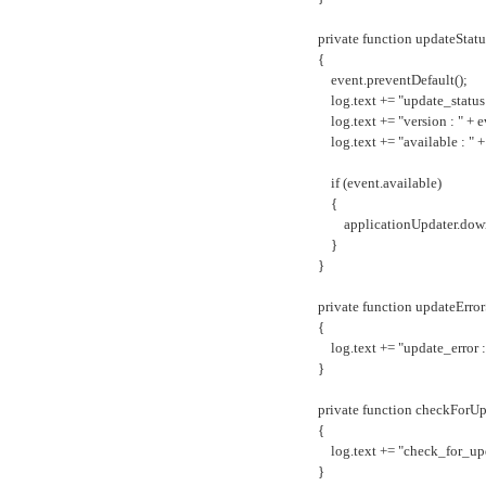
private function updateStatusS
{
event.preventDefault();
log.text += "update_status : " 
log.text += "version : " + even
log.text += "available : " + ev
if (event.available)
{
applicationUpdater.downlo
}
}
private function updateErrorSt
{
log.text += "update_error : " + 
}
private function checkForUpda
{
log.text += "check_for_update :
}