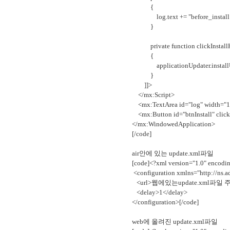
{
log.text += "before_install : " 
}
private function clickInstallH
{
applicationUpdater.installU
}
]]>
</mx:Script>
<mx:TextArea id="log" width="1
<mx:Button id="btnInstall" click=
</mx:WindowedApplication>
[/code]
air안에 있는 update.xml파일
[code]<?xml version="1.0" encodi
<configuration xmlns="http://ns.a
<url>웹에있는update.xml파일 주
<delay>1</delay>
</configuration>[/code]
web에 올려진 update.xml파일