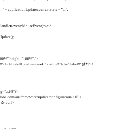
+ applicationUpdater.currentState + "\n";
andler(event:MouseEvent):void
pdate();
00%" height="100%" />
"clickInstallHandler(event)" visible="false" label="설치"/>
ng="utf-8"?>
dobe.com/air/framework/update/configuration/1.0" >
소</url>