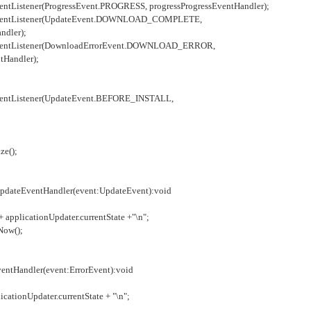
stener(ProgressEvent.PROGRESS, progressProgressEventHandler);
tListener(UpdateEvent.DOWNLOAD_COMPLETE,
dler);
tListener(DownloadErrorEvent.DOWNLOAD_ERROR,
tHandler);
Listener(UpdateEvent.BEFORE_INSTALL,
e();
dateEventHandler(event:UpdateEvent):void
pplicationUpdater.currentState +"\n";
ow();
ntHandler(event:ErrorEvent):void
tionUpdater.currentState + "\n";