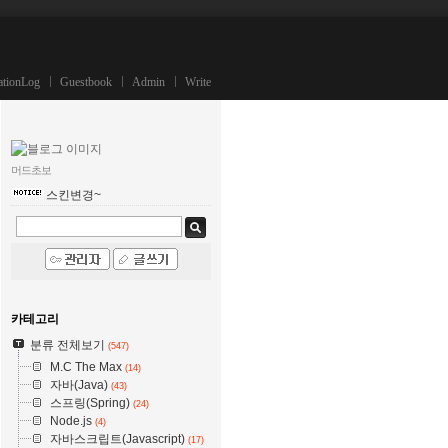
ationLog
Guestbook
Admin
Write
머드초보
스킨변경~
카테고리
분류 전체보기
(547)
M.C The Max
(14)
자바(Java)
(43)
스프링(Spring)
(24)
Node.js
(4)
자바스크립트(Javascript)
(17)