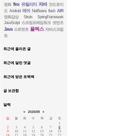
flex
자바
유틸리티
영화
안드로이
에어
AIR
드
Android
NetBeans
flash
영화감상
Struts
SpringFramework
JavaScript
스프링프레임워크
넷빈즈
Java
플렉스
스트럿츠
자바스크립
트
최근에 올라온 글
최근에 달린 댓글
최근에 받은 트랙백
글 보관함
달력
«
2026/08
»
일
월
화
수
목
금
토
1
2
3
4
5
6
7
8
9
10
11
12
13
14
15
16
17
18
19
20
21
22