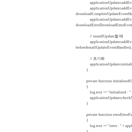
applicationUpdater.addEventLi
applicationUpdater.addEven
downloadCompleteUpdateEventHan
applicationUpdater.addEven
downloadErrorDownloadErrorEven
// installUpdate할 때
applicationUpdater.addEvent
beforeInstallUpdateEventHandler);
// 초기화
applicationUpdater.initializ
}
private function initializedUp
{
log.text += "initialized : " + a
applicationUpdater.checkN
}
private function errorErrorEve
{
log.text += "error : " + applica
}