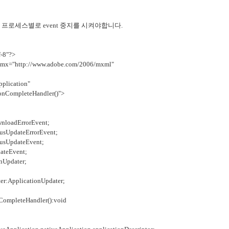
프로세스별로 event 중지를 시켜야합니다.
f-8"?>
:mx="http://www.adobe.com/2006/mxml"
plication"
onCompleteHandler()">
loadErrorEvent;
sUpdateErrorEvent;
usUpdateEvent;
ateEvent;
Updater;
:ApplicationUpdater;
ompleteHandler():void