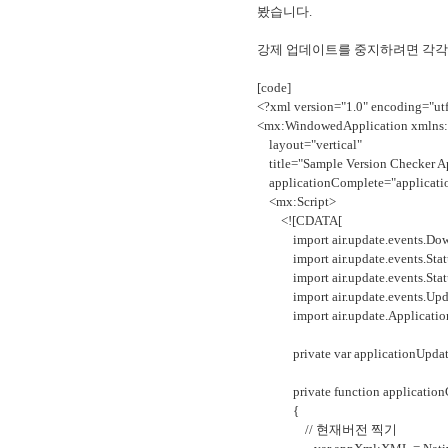
봤습니다.
강제 업데이트를 중지하려면 각각 
[code]
<?xml version="1.0" encoding="ut
<mx:WindowedApplication xmlns
layout="vertical"
title="Sample Version Checker Ap
applicationComplete="applicati
<mx:Script>
<![CDATA[
import air.update.events.Down
import air.update.events.Statu
import air.update.events.Stat
import air.update.events.Upd
import air.update.Application
private var applicationUpdater
private function applicationC
{
// 현재버전 찍기