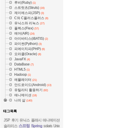
루비(Ruby)
(1)
스트럿츠(Struts)
(16)
제이에스피(JSP)
(3)
C와 C플러스플러스
(8)
유닉스와 리눅스
(27)
플렉스(Flex)
(57)
에어(AIR)
(24)
아이바티스(iBATIS)
(2)
파이썬(Python)
(3)
피에이치피(PHP)
(6)
오라클(Oracle)
(8)
JavaFX
(4)
DataBase
(7)
HTML5
(1)
Hadoop
(1)
에뮬레이터
(21)
안드로이드(Android)
(13)
유틸리티 활용하기
(82)
애니메이션
(18)
나의 삶
(140)
태그목록
JSP
후기
유닉스
플래시
애니메이션
스프링
Spring
솔라리스
solaris
Unix