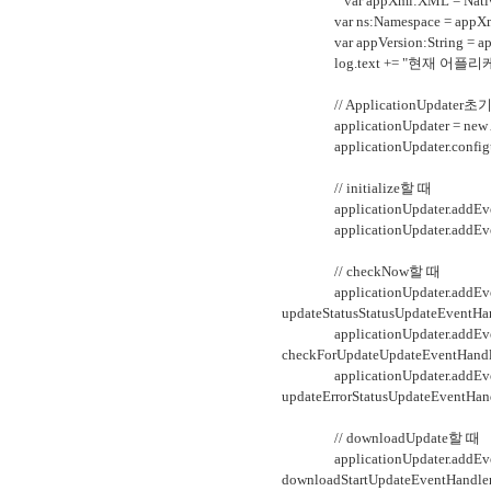
var appXml:XML = NativeAppli
var ns:Namespace = appXml.
var appVersion:String = appX
log.text += "현재 어플리케이션버전
// ApplicationUpdater초
applicationUpdater = new App
applicationUpdater.configurati
// initialize할 때
applicationUpdater.addEventLi
applicationUpdater.addEventLi
// checkNow할 때
applicationUpdater.addEvent
updateStatusStatusUpdateEventHan
applicationUpdater.addEven
checkForUpdateUpdateEventHandl
applicationUpdater.addEvent
updateErrorStatusUpdateEventHand
// downloadUpdat
applicationUpdater.addEven
downloadStartUpdateEventHandler