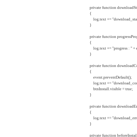
private function downloadStar
{
log.text += "download_start : "
}
private function progressProgr
{
log.text += "progress : " + even
}
private function downloadComp
{
event.preventDefault();
log.text += "download_complete 
btnInstall.visible = true;
}
private function downloadErro
{
log.text += "download_error : "
}
private function beforeInstall