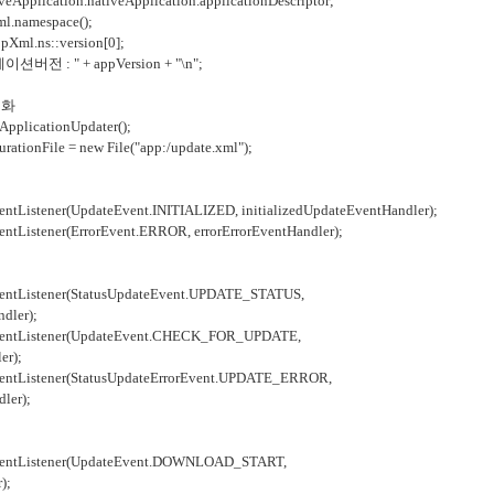
cation.nativeApplication.applicationDescriptor;
namespace();
ml.ns::version[0];
 : " + appVersion + "\n";
기화
licationUpdater();
onFile = new File("app:/update.xml");
stener(UpdateEvent.INITIALIZED, initializedUpdateEventHandler);
stener(ErrorEvent.ERROR, errorErrorEventHandler);
Listener(StatusUpdateEvent.UPDATE_STATUS,
dler);
tListener(UpdateEvent.CHECK_FOR_UPDATE,
er);
Listener(StatusUpdateErrorEvent.UPDATE_ERROR,
ler);
e할 때
tListener(UpdateEvent.DOWNLOAD_START,
);