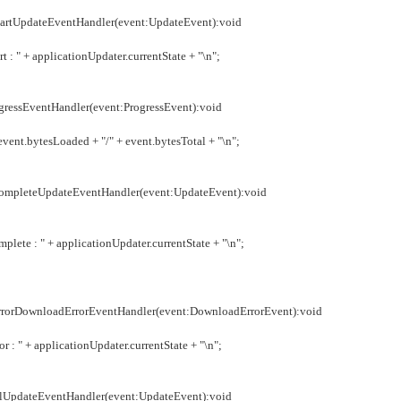
tUpdateEventHandler(event:UpdateEvent):void
 + applicationUpdater.currentState + "\n";
essEventHandler(event:ProgressEvent):void
t.bytesLoaded + "/" + event.bytesTotal + "\n";
leteUpdateEventHandler(event:UpdateEvent):void
: " + applicationUpdater.currentState + "\n";
rDownloadErrorEventHandler(event:DownloadErrorEvent):void
 + applicationUpdater.currentState + "\n";
UpdateEventHandler(event:UpdateEvent):void