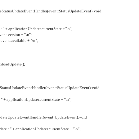
tatusUpdateEventHandler(event:StatusUpdateEvent):void
+ applicationUpdater.currentState +"\n";
t.version + "\n";
ent.available + "\n";
adUpdate();
atusUpdateEventHandler(event:StatusUpdateEvent):void
applicationUpdater.currentState + "\n";
teUpdateEventHandler(event:UpdateEvent):void
 " + applicationUpdater.currentState + "\n";