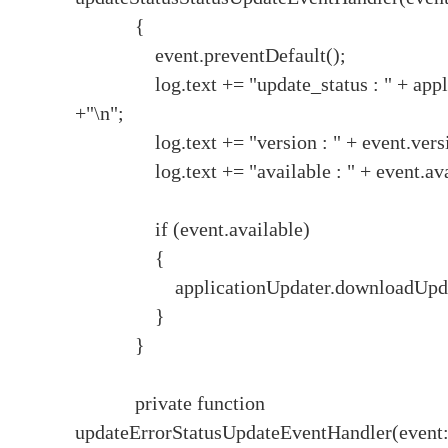
{
event.preventDefault();
log.text += "update_status : " + applic
+"\n";
log.text += "version : " + event.versio
log.text += "available : " + event.avail
if (event.available)
{
applicationUpdater.downloadUpdat
}
}
private function
updateErrorStatusUpdateEventHandler(event