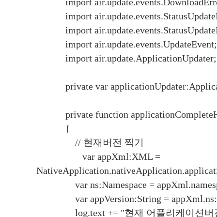
import air.update.events.DownloadErro
import air.update.events.StatusUpdateE
import air.update.events.StatusUpdate
import air.update.events.UpdateEvent;
import air.update.ApplicationUpdater;
private var applicationUpdater:Applica
private function applicationCompleteHa
{
// 현재버전 찍기
var appXml:XML =
NativeApplication.nativeApplication.applicat
var ns:Namespace = appXml.namespa
var appVersion:String = appXml.ns::v
log.text += "현재 어플리케이션버전 : " + 