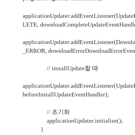
applicationUpdater.addEventListener(U
LETE, downloadCompleteUpdateEventHandle
applicationUpdater.addEventListener(Do
_ERROR, downloadErrorDownloadErrorEvent
// installUpdate할 때
applicationUpdater.addEventListener(Upd
beforeInstallUpdateEventHandler);
// 초기화
applicationUpdater.initialize();
}