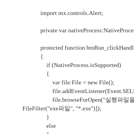
import mx.controls.Alert;
private var nativeProcess:NativeProce
protected function btnRun_clickHandler
{
if (NativeProcess.isSupported)
{
var file:File = new File();
file.addEventListener(Event.SELECT,
file.browseForOpen("실행파일을 
FileFilter("exe파일", "*.exe")]);
}
else