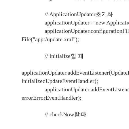
// ApplicationUpdater초기화
applicationUpdater = new Application
applicationUpdater.configurationFil
File("app:/update.xml");
// initialize할 때
applicationUpdater.addEventListener(Updat
initializedUpdateEventHandler);
applicationUpdater.addEventListener
errorErrorEventHandler);
// checkNow할 때