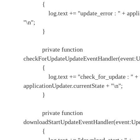
{
log.text += "update_error : " + applicat
"\n";
}
private function
checkForUpdateUpdateEventHandler(event:U
{
log.text += "check_for_update : " +
applicationUpdater.currentState + "\n";
}
private function
downloadStartUpdateEventHandler(event:Upd
{