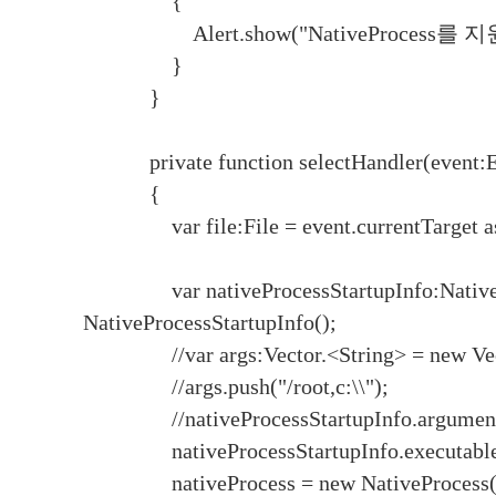
{
Alert.show("NativeProce
}
}
private function selectHandler(event:E
{
var file:File = event.currentTarget as
var nativeProcessStartupInfo:NativePr
NativeProcessStartupInfo();
//var args:Vector.<String> = new Vect
//args.push("/root,c:\\");
//nativeProcessStartupInfo.arguments
nativeProcessStartupInfo.executable =
nativeProcess = new NativeProcess(