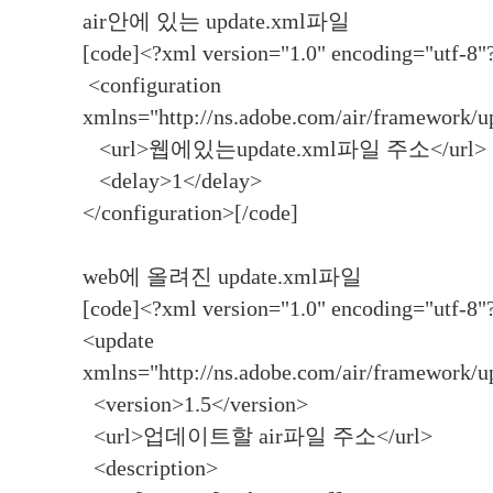
air안에 있는 update.xml파일
[code]<?xml version="1.0" encoding="utf-8"
<configuration
xmlns="http://ns.adobe.com/air/framework/up
<url>웹에있는update.xml파일 주소</url>
<delay>1</delay>
</configuration>[/code]
web에 올려진 update.xml파일
[code]<?xml version="1.0" encoding="utf-8"
<update
xmlns="http://ns.adobe.com/air/framework/up
<version>1.5</version>
<url>업데이트할 air파일 주소</url>
<description>