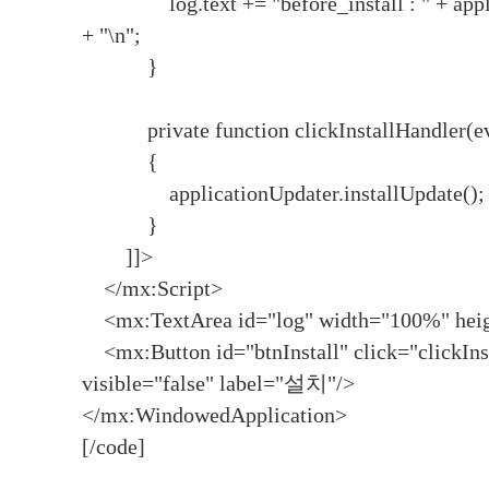
log.text += "before_install : " + applic
+ "\n";
}
private function clickInstallHandler(ev
{
applicationUpdater.installUpdate();
}
]]>
</mx:Script>
<mx:TextArea id="log" width="100%" hei
<mx:Button id="btnInstall" click="clickIns
visible="false" label="설치"/>
</mx:WindowedApplication>
[/code]