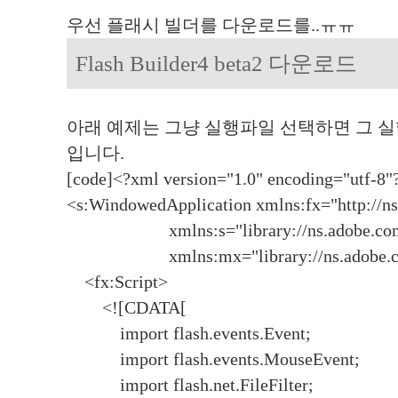
우선 플래시 빌더를 다운로드를..ㅠㅠ
Flash Builder4 beta2 다운로드
아래 예제는 그냥 실행파일 선택하면 그 
입니다.
[code]<?xml version="1.0" encoding="utf-8"
<s:WindowedApplication xmlns:fx="http://
xmlns:s="library://ns.adobe.com/f
xmlns:mx="library://ns.adobe.com
<fx:Script>
<![CDATA[
import flash.events.Event;
import flash.events.MouseEvent;
import flash.net.FileFilter;