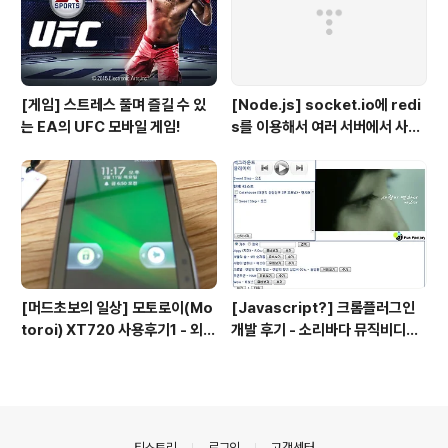
[게임] 스트레스 풀며 즐길 수 있
[Node.js] socket.io에 redi
는 EA의 UFC 모바일 게임!
s를 이용해서 여러 서버에서 사용
하기
[머드초보의 일상] 모토로이(Mo
[Javascript?] 크롬플러그인
toroi) XT720 사용후기1 - 외형
개발 후기 - 소리바다 뮤직비디오
편
플레이어
의안내
티스토리
로그인
고객센터