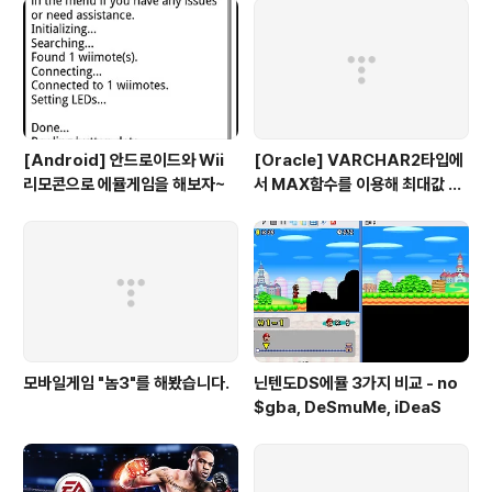
뭐 부가적으로 설치하는건가...이런식으로 끼워팔면 안돼!
당당히 Install체크를 해제했는데, 꼭 필요한 것입니다-_-
체크하고 설치하세요-_- 설..
[Android] 안드로이드와 Wii
[Oracle] VARCHAR2타입에
리모콘으로 에뮬게임을 해보자~
서 MAX함수를 이용해 최대값 뽑
아보자-_-;
모바일게임 "놈3"를 해봤습니다.
닌텐도DS에뮬 3가지 비교 - no
$gba, DeSmuMe, iDeaS