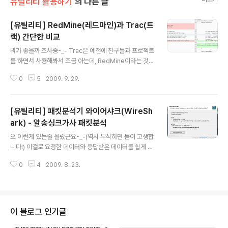
유틸리티 활용하기
의 다른 글
[유틸리티] RedMine(레드마인)과 Trac(트
랙) 간단한 비교
글 내용
뭐가 좋을까 조사중-_- Trac은 예전에 친구들과 프로젝트
를 하면서 사용해봐서 조금 아는데, RedMine이라는 것은
처음들었는데, 여기저기에서 좋다고 많이 추천을 하는 이
0
5
2009. 9. 29.
슈관리시스템인 듯 하네요. 그래서 조금 써보니까 대충 이
렇게 비교가 되네요. RedMind = Trac + @;인 듯 합니
다. Trac에 있는 기능은 다 있고, 거기에 차트같은 부가기
[유틸리티] 패킷분석기 와이어샤크(WireSh
능도 좀 더 있고, 다양한 Repository를 지원하는 듯합니
다. Trac도 뭐 플러그인 깔면 다 할 수 있다곤 하지만, 사람
ark) - 알송싱크가사 패킷분석
글 내용
들은 올인원을 좋아하기때문에.....-_- 1. 개발언어 RedMi
오 이런게 있는줄 몰랐군요-_-(역시 무식하면 몸이 고생합
ne은 Ruby, Trac은 Python 2. 공통적으로 있는 것 위키
니다!) 이걸로 요청한 데이터와 응답받은 데이터를 쉽게 확
시스템 - 둘 다 비슷한 방식으로 제공. 하지만, 편집기가 조
인할 수 있겠죠^^ 더욱 놀라운 것은 무료라는 것!(물건 팔
금 다른 것 같음(문법).작업내역..
0
4
2009. 8. 23.
러온 것 같군요) 하지만 영어.....OTL.....요즘은 유명하지
않은 프로그램도 한글판이 있고 그러던데...와이어샤크도
한글패치를....-_- 우선 설치를 해봅시다! http://www.wir
eshark.org/download.html 저는 64bit여서 64비트
용으로 받았네요^^ 설치를 하면 되는데요. 설치를 하다보
이 블로그 인기글
면 Install WinPcap을 설치할 것인지 물어보는데요. 저는