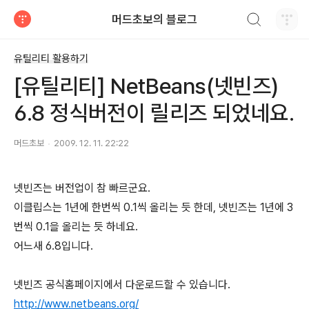
검색하기
머드초보의 블로그
티스토리
유틸리티 활용하기
[유틸리티] NetBeans(넷빈즈)
6.8 정식버전이 릴리즈 되었네요.
머드초보
2009. 12. 11. 22:22
넷빈즈는 버전업이 참 빠르군요.
이클립스는 1년에 한번씩 0.1씩 올리는 듯 한데, 넷빈즈는 1년에 3
번씩 0.1을 올리는 듯 하네요.
어느새 6.8입니다.
넷빈즈 공식홈페이지에서 다운로드할 수 있습니다.
http://www.netbeans.org/