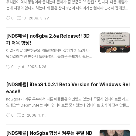
그 녀석이 치트키(?)를 알려줬었어요. Power Up하는 치
우리집이 역시 똥컴이라 돌리는데 문제가 좀 있군요 ^^ 완전 느립니다. 다들 게임하
트키인데, 이거 걸면 신발이랑 사탕 먹은 상태(스피드업과
는데 지장이 없다고 하는데 제 컴은 산지 3년이 다되어가는 컴이라-_-; 이 집에있는
버블업)로 시작해요. 그리고 Original Game이라는 치트
데스크탑컴은 프레임이 20에서 마구 힘들어 하고 있구요. 게임불가능이네요 ^^ 노
작성시간
0
18
2008. 3. 29.
도 있는데, 20판마다 문이 나와서 들어가면 다이아많은 판
트북은 2년이 다되어 가는데 여기서 시도를 해봐야겠습니다. 노트북컴 사양은 Rad
이..
eonX1300, VISTA, T2300 1.66GHz(나름 듀얼코어-_-;) 램 1G입니다. 우선
실행하는 방법은...PCSX2를 받아야합니다. http://www.pcsx2.net/download
[NDS에뮬] no$gba 2.6a Release!! 3D
s.php PCSX2 0.9.4 Installer버전을 받아서 설치를 합니다. 설치를 한다음에 그
가 더욱 향상!
래픽플러그인을 받아야하는데요. GSdx라는게 좋은 듯 합니다. 구글에서 GSdx라
글 내용
고 치니..
이열~ 정말 대단하군요. 에뮬크래쉬에 갔다가 2.6a가 나
왔다길래 한번 받아서 돌려봤더니! 놀라운 속도가 나오는
군요. 3D가 더욱 부드러워졌습니다 ^^ 우선 공식홈페이지
작성시간
0
6
2008. 1. 26.
입니다. http://nocash.emubase.de/gba.htm No$g
ba v2.6a faster/better 3d shadow/edge/polyid/
capture, backup detect, and more (***) 보면 3D
[NDS에뮬] iDeaS 1.0.2.1 Beta Version for Windows Rel
가 더욱 빨라지고 나아졌다고 말하고 있군요 ^^ 시험삼아
ease!!
리듬히어로를 해봤는데 더욱 부드러워졌어요. 예전에는 똥
글 내용
그라미가 많이 나오면 살짝 부드럽지 않은 화면을 보여주
no$gba가 너무 우수해서 다른 에뮬들은 외면받고 있는데 꾸준히 업데이트를 하고
곤 했는데 아무리 많은 노트가 나와도 부드럽네요 ^^ 하지
있네요^^ DeSmuMe는 이미 업데이트를 중지했는데 업데이트 소식이 전혀 안들어
만 리듬히어로는....마우스로 너무 힘들어요 ㅠㅠ
오고 있어요^^ 그래도 꾸준히 변화를 추구하는..... 전 iDeaS에 좀 기대를 가졌던 이
작성시간
0
2
2008. 1. 11.
유가 wifi를 아직 에뮬이 지원도 안하면서 플러그인부터 있었더라구요. 그래서 곧 지
원되는 줄 알았는데 깜깜무소식이네요. 이번에 버전을 진짜 코딱지만큼 올렸네요. 오
디오플러그인을 넣고 실행하면 실행도 안되네요-_-; 소리도 안나와요-_-; 그래픽은
[NDS에뮬] No$gba 향상시켜주는 유틸 ND
많이 향상된 듯 합니다. 동물의 숲을 돌려봤는데....-_-; 그래픽은 깔끔한데.... 완전 각