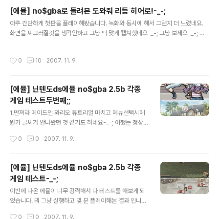
램은 1G고, 그래픽카드는 geforce 6600입니다. 동영상을 보시면 매우 끊기는 것
[에뮬] no$gba로 돌려본 도와줘 리듬 히어로!-_-;
같지만, 실제론 안 끊겨요. 부드럽게 잘 돼요. 캡쳐를 같이 해서 저렇게 보이는 겁니
글 내용
아주 간단하게 첫판을 플레이해봤습니다. 녹화와 동시에 해서 그런지 더 느렸네요.
다-_-; 플레이시에는 할만해요. 그러니까 박자치인 제가 저렇게 잘찍죠-_-; 마우스
화면을 찌그러질것을 생각안하고 그냥 딱 맞게 캡쳐했네요-_-; 그냥 보세요-_-; 오
로 돌리는 건 왜이렇게 힘들죠?-_..
늘은 참 할일이 없었군요-_-; 그냥 어떤게임인지 보시라구요 ^^
작성시간
0
10
2007. 11. 9.
[에뮬] 닌텐도ds에뮬 no$gba 2.5b 각종
게임 테스트두번째;;
글 내용
1.만져라 메이드인 와리오 튜토리얼 마치고 메뉴선택시에
뭔가 글씨가 안나왔던 것 같기도 하네요-_-; 어쨌든 정상속
도입니다 ^^ 하는법도 안가르쳐주고 딱 3자로 설명을하니
작성시간
0
0
2007. 11. 9.
게임하기도 힘들군요-_-; 오프닝도 10분이나되고-_-; 2.
포켓몬 토로제 이건뭐 뭐하는건지-_-; 게임하기전 3, 2, 1
할 때 숫자가 잘 안보입니다. 속도는 정상입니다 ^^ 3. 슈퍼
[에뮬] 닌텐도ds에뮬 no$gba 2.5b 각종
마리오64 풀 3d라서그런지 약간 부드럽지 않군요. 그래도
게임 테스트-_-;
슈퍼마리오브라더스처럼 케릭터가 투명하게 되지는 않네
글 내용
요. 잘 나옵니다. 4. 테트리스 잘 돌아갑니다. 블록을 홀드
이번에 나온 에뮬이 너무 강력해서 다 테스트를 해보게 되
시켜넣고 가져다가 쓸 수 있네요 특이한 테트리스네요 ^^
었습니다. 뭐 그냥 실행하고 몇 분 플레이해본 결과 입니다
마리오가 혼자서 놀고 있어요-_-; 5. 말랑말랑 두뇌교실 이
^^ 1. 영어삼매경 받아 적을 때에 글씨가 안나오는 것 빼고
작성시간
0
0
2007. 11. 9.