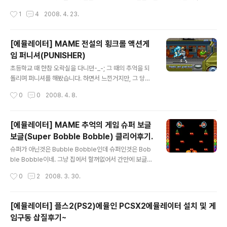
ME에뮬의 장점이라면 비디오크기 조절과 Rotation기능
퍼마리오 브라이더스를 돌리면 화면이 계속 깜빡이구요. 프레임이 10도 안나옵니
작성시간
1
4
2008. 4. 23.
인데요. 이게 No$Gba에서는 전혀 안되거든요. ..
다-_-; 하지만, 이 에뮬의 장점은 NO$GBA에서 지원하지 않는 기능들을 지원합니
다. 로테이션(Rotation)을 지원해서 두뇌트레이닝 같은 게임을 돌려서 할 수 있어
요. 윈도우 크기 조절도 가능하구요. 물론 NO$GBA에서도 유틸리티(NDS2xGL)
[에뮬레이터] MAME 전설의 횡크롤 액션게
을 이용하면 가능하죠 ^^ 결론은 그냥 NO$GBA쓰자-_-; 입니다. 사이트에서 다운
임 퍼니셔(PUNISHER)
받을 수 있습니다. 에뮬레이터 연구하시는 분들 오픈소스니 보세요 ^^ http://desm
글 내용
ume.org/download/
초등학교 때 한참 오락실을 다니던-_-; 그 때의 추억을 되
돌리며 퍼니셔를 해봤습니다. 하면서 느낀거지만, 그 당시
에도 이런 엄청난 퀄리티의 게임을 만들다니 ^^ 어렸을 적
작성시간
0
0
2008. 4. 8.
퍼니셔의 뜻을 몰랐는데 Punish가 벌하다 응징하다 뭐 이
런 뜻인데 응징하는자 인가요?-_-; 스토리를 보면 처음에
돈 안넣고 가만히 냅두면 가족사진이 막 깨지고 그러는데
[에뮬레이터] MAME 추억의 게임 슈퍼 보글
가족들에 대한 복수를 하는 건가봐요-_-; 다 총맞아 죽더니
보글(Super Bobble Bobble) 클리어후기.
주인공으로 추정되는 놈이 I am Punisher라고 하더니-_
글 내용
-; 에어로빅 복장으로 나오는군요. 근데 이 게임의 단점은
슈퍼가 아닌것은 Bubble Bobble인데 슈퍼인것은 Bob
케릭터를 못골라요-_-; 1p는 요 에어로빅 옷 입은 놈으로
ble Bobble이네. 그냥 집에서 할꺼없어서 간만에 보글보
해야해요. 2p는 노숙자로 추정되는 놈인데, 다들 이 노숙
글 했습니다. 생각해보니 100판까지 깨본적이 없는 것 같
작성시간
0
2
2008. 3. 30.
자가 좋다고 이 놈으로 많이 했었던 것 같아요. 이놈은 스토
아서 시도해봤습니다. 머리가 워낙 나쁘고, 게임을 잘 못하
리에도..
다보니 한시간 넘게 걸린 것 같네요 ^^ 코인은 한 100개쓴
것 같은데...옛날에 오락실 가서 보글보글 깨려면 10000
[에뮬레이터] 플스2(PS2)에뮬인 PCSX2에뮬레이터 설치 및 게
원 정도 들었겠군요. 100원에 깨는 사람도 있다던데 ^^ 옛
임구동 삽질후기~
날에 오락실에서 보글보글 잘하는 친구녀석이 있었는데,
글 내용