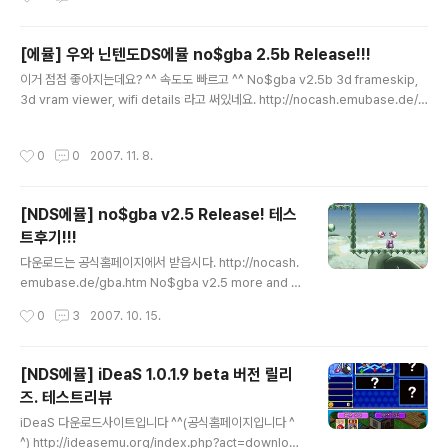
건뭐 처음부터 왜이렇게 어렵지-_-; 소리난 순서대로 터치
는 완벽하게 돌아갑니다. ^^ 2. 뉴 슈퍼마리오 브라더스 옵
하는건데..
션에서 NDS Catridge Backup Media를 FRAM 32K
Bytes로 두면 실행이 됩니다. 우선 3D가 나오는 부분에서
[에뮬] 우와 닌텐도DS에뮬 no$gba 2.5b Release!!!
는 예전에는 조금 느렸는데 이번에는 조금 끊기긴 하지만
글 내용
이거 점점 좋아지는데요? ^^ 속도도 빠르고 ^^ No$gba v2.5b 3d frameskip,
속도는 제속도로 나오네요. 하지만, 3D부분은 역시나 약간
3d vram viewer, wifi details 라고 써있네요. http://nocash.emubase.de/g
투명하게 잘 안보이게 나옵니다. 맵에서 이동할 때에도 부
ba.htm 3D FRAMESKIP을 한다는 얘기는 3D가 나와도 frameskip을 해서 속도
드럽지 않지만, 실제 게임에서는 정상속도 나옵니다 ^^ 3.
는 유지하겠다는 것이군요. 좀 더 테스트해보고 후기올리겠습니다-_-;
포켓몬 대쉬 3D부분은 흐리게 나오구요. 속도는 문제 없네
작성시간
0
0
2007. 11. 8.
요. 잘 돌아갑니다. 4. 닌텐독스 이건 3d가 너무 많..
[NDS에뮬] no$gba v2.5 Release! 테스
트후기!!!
글 내용
다운로드는 공식홈페이지에서 받읍시다. http://nocash.
emubase.de/gba.htm No$gba v2.5 more and fa
ster 공식홈페이지에 저렇게 써있어요. 더욱 빨라졌다는
작성시간
0
3
2007. 10. 15.
얘기죠! 이번 버전에서는 2d게임은 퍼펙트한 프레임을 보
여줍니다!!! 우선 슈퍼마리오 브라이더스를 해본 결과 3D
부분이 나오는 것에서는 여전히 느린데요. 3D가 별로 없는
[NDS에뮬] iDeaS 1.0.1.9 beta 버전 릴리
부분에서는 매우 정상속도를 보여줍니다 ^^ 그리고 완전 2
즈. 테스트리뷰
D게임인 보글보글을 해본 결과! 최고입니다 만족해요 ^^
글 내용
그리고 저번 버전에서 실행이 안되던 영어삼매경을 실행해
iDeaS 다운로드사이트입니다 ^^(공식홈페이지입니다 ^
보았습니다. 실행이 되는군요 ^^ 완벽하게 돌아갑니다 ^^
^) http://ideasemu.org/index.php?act=download