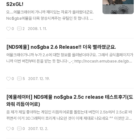
S2xGL!
기쇼군요. 완전 끊겨요-_-; 30프레임나오는 듯 하네요. 2D는 괜찮은가하고 돌려봤
글 내용
습니다. 보글보글을 돌려봤습니다..
오....에뮬크래쉬에 가니까 재미있는 자료가 올라왔더군요.
No$gba에뮬을 더욱 향상시켜주는 유틸인 듯 합니다. htt
p://forums.ngemu.com/no-gba-discussion/955
작성시간
0
2
2008. 1. 11.
07-nds2xgl-ds-zoom-new-version.html 여기서
받는 듯 한데 로그인을 해야하는 것 같습니다. 받으면 압축
을 기존 no$gba에 있는 폴더에 풀어야합니다. 이거 개발
[NDS에뮬] no$gba 2.6 Release!! 더욱 빨라졌군요.
자가 여자친구랑 찍은 사진인 것 같습니다. 오...대단합니
글 내용
에뮬크래쉬가니까 누가 2.6에 대한 정보를 올려놨더라구요. 그래서 공식홈페이지가
다. 아래는 코드로 나타냈네요-_-; 실행하면 처음부터 화면
니까 이번 버전부터 돈을 받는 듯 합니다-_-; http://nocash.emubase.de/gba.
이 두배로 뻥튀긴 된 화면에서 게임을 즐길 수 있습니다. 기
htm No$gba v2.6 3d software rendering (circa 2x faster than openg
능 FrameSkip : 프레임스킵이 없었는데 ^^ 0 ~ 8 단계까
l) (**) No$gba Newest-Gaming-Version Downloads Donate $2.50 (vi
지 조절할 수 있네요^^ Filter : 화면을 더욱 깔끔하게 만들
작성시간
0
5
2007. 12. 19.
a paypal) and Download newest no$gba version (support the no$gb
어주는놈같습니다. 제..
a project) Donate...기부하다 라는 뜻이죠! 2.50딸라입니다!-_-; 하긴 고생했는
데 돈 받아야죠-_-; 하지만! 구글링을 잘하면 공짜로 얻을 수 있습니다--; 저도 구글
[에뮬레이터] NDS에뮬 no$gba 2.5c release 테스트후기(도
에서 ..
와줘 리듬이어로)
글 내용
음 제가 제일 좋아하는 게임인 리듬히어로를 돌렸는데 버전이 2.5b에서 2.5c로 바
뀌면서 이거 3D그래픽이 흐리게 나오던 것이 이제 제대로 나오네요 ^^ 이것만 고쳐
진 것도 대단하네요 ^^ 그리고 제가 플레이한 것 동영상으로 찍어봤는데 컴사양이 후
작성시간
0
0
2007. 12. 2.
져서 캡쳐같이 하니까 약간 버벅이네요. 게다가 10프레임으로 캡쳐를 해버렸어요-_
-; 다시 캡쳐하기 귀찮아서--; 컴사양은 2년전에 산 똥컴입니다. cpu는 3.0GHz,