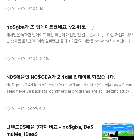
버전을 0.1하나 올렸는데 매우 많은 발전이 있었네요 ^^ 하
s 무선연동 게임도 지원하는 것 같은데 안해봐서 모르겠군
작성시간
0
0
2007. 10. 4.
지만 글자판에 글자는 보이지 않습니다. 그래도 써집니다
요-_-; 이번에 나온것은 저번에 비하면 매우 향상됐는데요.
^..
하지만 아직 3D가 들어가는 게임을 가동할 만한 수준은 아
닙니다 ^^ 3D게임은 무지하게 느립니다. 하지만 1.0.1.2에
no$gba가 또 업데이트됐네요. v2.4f로-_-;
서 보여줬던 까맣게 탄 마리오보단 더욱 깔끔해진 마리오
글 내용
얘네덜은 툭하면 업데이트 하긴 하는데 개선된 건 별로 없네요-_-; 하긴 개선이 됐으
를 볼 수 있습니다. 그래픽개선이 매우 크게 있었네요. 그래
면 숫자를 올렸겠죠. 계속 알파뱃만 올리고 있군요. 어쨌든 no$gba사이트입니다.
픽을 어느정도 봐줄만하네요 ^^ 하지만, 사운드가 아직 개
http://nocash.emubase.de/gba.htm 제가 해본 결과 속도향상은 없고, No$g
판입니다. 막 나왔다가 안나왔다가 그러네요 ^^ 소리도 이
ba v2.4f couple of new details 이라고 써있는데 무슨 뜻인지 모르겠네요 ^^
상하게 깨져서 들리고. 그래픽 면에서는 매우 우수합니다.
작성시간
0
0
2007. 9. 25.
물론 2D게임도....제대로 잘 안돌아가는군요. "터치..
NDS에뮬인 NO$GBA가 2.4d로 업데이트 되었습니다.
글 내용
No$gba v2.4d lots of new info on wifi and ds-lite (*) no$gba/wifi can
send/receive packets, commercial programs are still getting stuck s
omewhere in transmission. NEW in v2.4d: Pictochat is now successfu
lly exchanging authentication and associations requests and respon
작성시간
0
2
2007. 9. 2.
ses. After that, on real hardware, the host should immediately send d
ata frames (via port 090h presumably), in no$gba, the host d..
닌텐도DS에뮬 3가지 비교 - no$gba, DeS
muMe, iDeaS
글 내용