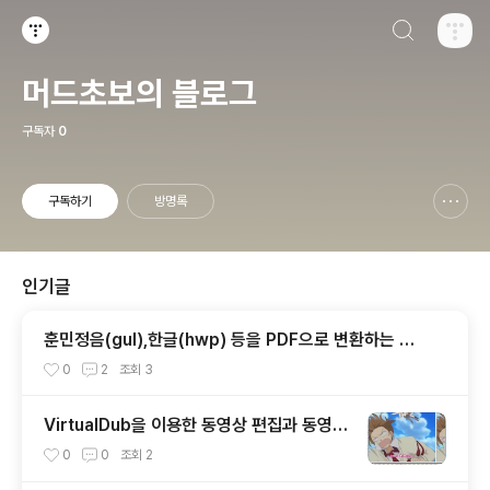
검색하기
티스토리
머드초보의 블로그
구독자
0
구독하기
방명록
신고하기 레이어
열기
인기글
훈민정음(gul),한글(hwp) 등을 PDF으로 변환하는 프
로그램 ezPDF Builder2006!
0
2
조회
3
VirtualDub을 이용한 동영상 편집과 동영상
에 자막 입히기.
0
0
조회
2