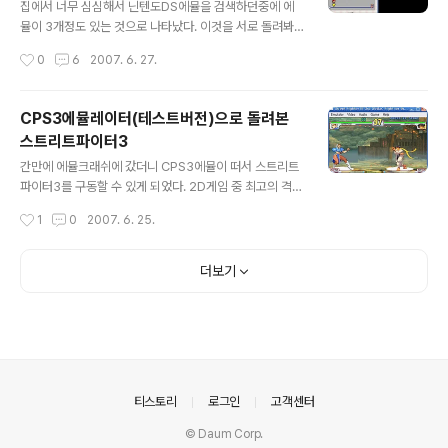
집에서 너무 심심해서 닌텐도DS에뮬을 검색하던중에 에
뮬이 3개정도 있는 것으로 나타났다. 이것을 서로 돌려봐
서 장단점을 비교해보기로 했다(방학이라서 할일이 없다-_
작성시간
0
6
2007. 6. 27.
-;) 기능면에서 비교 no$gba는 별다른 기능없이 옵션에
서 게임속도 및 사운드 설정 등 기본적인 설정밖에 없다. 강
제세이브는 오류가 나서 안되고, 심지어 정지버튼도 없으
CPS3에뮬레이터(테스트버전)으로 돌려본
며 화면 확대하는 기능도 없다. DeSmuMe는 윈도우가 4
스트리트파이터3
배까지 확대되고, 윈도우를 회전할 수 있는 로테이션기능
글 내용
도 제공한다. 프레임스킵도 할 수 있다. iDeaS는 로테이션
간만에 에뮬크래쉬에 갔더니 CPS3에뮬이 떠서 스트리트
기능이 있으며, 프레임스킵도 할 수 있으며 CPU스피드를
파이터3를 구동할 수 있게 되었다. 2D게임 중 최고의 격투
증가시킬 수 있는 기능이 있다. 이것을 증가하게 되면 별차
게임이라고 극찬을 하는 사람도 있길래 한번 받아서 해봤
작성시간
1
0
2007. 6. 25.
이가 없다는 것을 느낄 수 있다-_-; 기능은 DeSmuMe >
다. 음... 상당히 어려웠다-_-; GILL이라고 하는 놈은 못 이
iDeaS > no$gb..
기게 만들어 놓은거 같다-_-; 암튼 키보드로 조작하다보니
어려웠다. 다른 사람이 하는 동영상을 봤더니 때리고 띄운
더보기
상태에서 필살기 쓰고 막 콤보하고 그러던데 어떻게 하는
지 모르겠다-_-; 스트리트파이터시리즈는 초등학교시절
스트리트파이터2가 한참 인기를 끌 시절에 미친듯이 해본
이후 해본적이 없다. 2에서 나오는 케릭터라곤 류랑 캔이
랑 춘리밖에 없는거 같다. 다른 케릭은 다 어디갔지. 이상한
케릭터들만 있어-_-; 스트리트 파이터3 에도 3가지가 출
의안내
티스토리
로그인
고객센터
시 된 듯 하다. 1st N..
© Daum Corp.