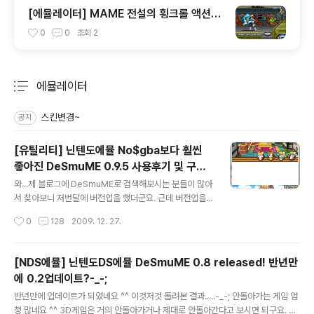
[에뮬레이터] MAME 전설의 횡크롤 액션게
임 퍼니셔(PUNISHER)
0
0
조회
2
에뮬레이터
분류 전체보기
주요 글 목록
스킨변경~
공지
[유틸리티] 닌텐도에뮬 No$gba보다 훨씬
좋아진 DeSmuME 0.9.5 사용후기 및 구동
글 내용
동영상
와...제 블로그에 DeSmuME로 검색해보시는 분들이 많아
서 찾아보니 저번달에 버전업을 했더군요. 근데 버전업을
하고 나서부터 엄청 빨라지고 좋아진 듯 하군요^^ 버전은
작성시간
0
128
2009. 12. 27.
0.9.5로 0.0.1버전이 올랐네요-_- 그런데 왜이렇게 좋아
졌지. 사운드도 많이 찢어지지 않고, 화면 느림현상도 가끔
3D폴리곤을 조쿰 많이 그려야할 때 빼곤 느리지 않고 부드
[NDS에뮬] 닌텐도DS에뮬 DeSmuME 0.8 released! 반년만
럽게 잘 나옵니다^^ 아....프레임스킵설정을 해버리면 느려
에 0.2업데이트?-_-;
지지도 않네요^^ 와! DeSmuMe에뮬 다운로드 사이트 ht
글 내용
tp://desmume.org/download/ DeSmuMe에뮬의
반년만에 업데이트가 되었네요 ^^ 이것저것 돌려본 결과.....-_-; 안돌아가는 게임 엄
장점 1. 화면 크기조절 및 Rotation 기능 예전에 DeSmu
청 많네요 ^^ 3D게임은 거의 안돌아가거나 제대로 안돌아간다고 보시면 되구요. 슈