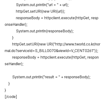
System.out.println("url = " + url);
httpGet.setURI(new URI(url));
responseBody = httpclient.execute(httpGet, resp
onseHandler);
System.out.println(responseBody);
}
httpGet.setURI(new URI("http://www.tworld.co.kr/nor
mal.do?serviceId=S_BILL0070&viewId=V_CENT0261"));
responseBody = httpclient.execute(httpGet, respon
seHandler);
System.out.println("result = " + responseBody);
}
}
[/code]