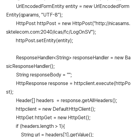
UrlEncodedFormEntity entity = new UrlEncodedForm
Entity(qparams, "UTF-8");
HttpPost httpPost = new HttpPost("http://nicasams.
sktelecom.com:2040/icas/fc/LogOnSV");
httpPost.setEntity(entity);
ResponseHandler<String> responseHandler = new Ba
sicResponseHandler();
String responseBody = "";
HttpResponse response = httpclient.execute(httpPo
st);
Header[] headers = response.getAllHeaders();
httpclient = new DefaultHttpClient();
HttpGet httpGet = new HttpGet();
if (headers.length > 1){
String url = headers[1].getValue();