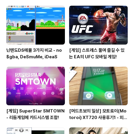
아보자-_-;
닌텐도DS에뮬 3가지 비교 - no
[게임] 스트레스 풀며 즐길 수 있
$gba, DeSmuMe, iDeaS
는 EA의 UFC 모바일 게임!
[게임] SuperStar SMTOWN
[머드초보의 일상] 모토로이(Mo
- 리듬게임에 카드시스템 조합!
toroi) XT720 사용후기1 - 외형
편