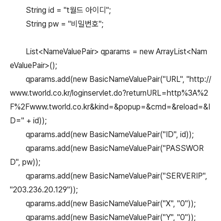
String id = "t월드 아이디";
String pw = "비밀번호";
List<NameValuePair> qparams = new ArrayList<Nam
eValuePair>();
qparams.add(new BasicNameValuePair("URL", "http://
www.tworld.co.kr/loginservlet.do?returnURL=http%3A%2
F%2Fwww.tworld.co.kr&kind=&popup=&cmd=&reload=&I
D=" + id));
qparams.add(new BasicNameValuePair("ID", id));
qparams.add(new BasicNameValuePair("PASSWOR
D", pw));
qparams.add(new BasicNameValuePair("SERVERIP",
"203.236.20.129"));
qparams.add(new BasicNameValuePair("X", "0"));
qparams.add(new BasicNameValuePair("Y", "0"));