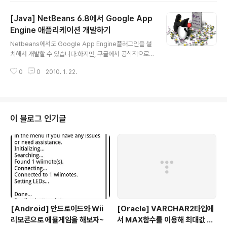
뭐시기인지 그걸 사용하고, 직접적으로 접근을 못하기 때
[Java] NetBeans 6.8에서 Google App
문에(전부 프로그래밍 또는 관리페이지(관리페이지도 매우
제한적인-_-)에서만 관리 가능), 이걸 이용하는 API에서도
Engine 애플리케이션 개발하기
글 내용
엄청나게 뭔가 막아둔 것 같습니다. 뭐 좀 해보려고 하면 에
Netbeans에서도 Google App Engine플러그인을 설
러를 내뱉습니다. 검색해보면 구글앱엔진에서만 나는 에러
치해서 개발할 수 있습니다.하지만, 구글에서 공식적으로
입니다-_- 사실 아직 구글앱엔진이 프리뷰버전이기에 뭐
제공하는 플러그인이 아니라 누가 만든 것 같네요. 이곳에
라 따지지도 못하는 게 사실입니다^^ 정식버전(언제나오려
0
0
2010. 1. 22.
서 보고 설치 및 샘플을 실행할 수 있습니다.http://rocky.
나....Beta..
developerblogs.com/tutorials/getting-started-
google-app-engine-netbeans/ 아.....이건 상관없는
그림이지만, 그림을 보면 볼수록 왠지 슬퍼지는데요. 오늘
권순선님 미투데이에서 발견했습니다-_- 암튼 대충 따라
이 블로그 인기글
해보면... 1. 플러그인 설치Tools -> Plugins -> Setting
s -> Add -> Name에 App Engine이라고 하고, URL
에 아래 주소를 입력http://kenai.com/pr..
[Android] 안드로이드와 Wii
[Oracle] VARCHAR2타입에
리모콘으로 에뮬게임을 해보자~
서 MAX함수를 이용해 최대값 뽑