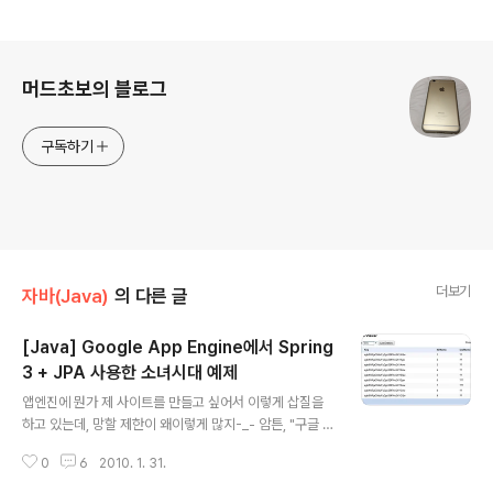
로그 정보
머드초보의 블로그
구독하기
더보기
자바(Java)
의 다른 글
[Java] Google App Engine에서 Spring
3 + JPA 사용한 소녀시대 예제
글 내용
앱엔진에 뭔가 제 사이트를 만들고 싶어서 이렇게 삽질을
하고 있는데, 망할 제한이 왜이렇게 많지-_- 암튼, "구글 앱
엔진"에서는 JPA를 지원합니다. 하지만, 이상하게도 잘 안
0
6
2010. 1. 31.
됩니다-_- 굉장히 제한적으로 이것저것 막아둔 것 같습니
다. 사실 구글 앱 엔진에서는 DataBase를 BigTable인지